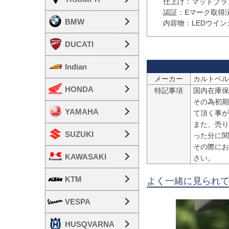
    仕上げ：マットブラック

    認証：Eマーク取得済

BMW
DUCATI
Indian
メーカー
カルトベルグ
HONDA
特記事項
国内在庫保
その為初期
YAMAHA
て頂く事が
また、売り
SUZUKI
った分に関
その際にお
KAWASAKI
さい。
KTM
よく一緒に見られ
VESPA
HUSQVARNA