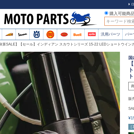
購入可能商
検索
汎用パーツ
パー
決算SALE】【セール】インディアン スカウトシリーズ 15-22 LEDショートウイ
国
【
ト
ト
販
SA
¥
[