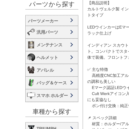
【商品説明】

パーツから探す
カルトヴェルク製 イン
トタイプ

LEDウインカーはE
汎用パーツ
ラック仕上げ

メンテナンス
インディアン スカウト（
ト。コンパクトでスタイ
ヘルメット
体で装備。フロントフ
✅ 主な特徴

アパレル
    高精度CNC加工アルミホルダー：マットブラックの粉体塗装仕上げで、フレームと
の調和も美しい

バッグ＆ケース
    Eマーク認証LEDウインカー搭載：法規対応で安心、安全に装着可能

    Cult Werkアイコン入りデザイン：ブランドの象徴が細部にまで施され、ディテール
スマホ ホルダー
にも妥協なし

    ポン付け交換：純正ウインカーと差し替え

車種から探す
📌 スペック詳細

    材質：ホルダー/アルミ（CNC加工・粉体塗装）

TRIUMPH