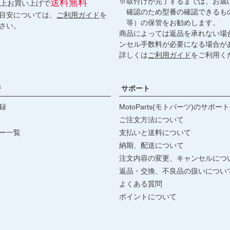
※取付けが完了するまでは、お届
送料無料
円以上お買い上げで
確認のため型番の確認できるも
目安については、
ご利用ガイド
を
等）の保管をお勧めします。
さい。
商品によっては返品を承れない場
ンセル手数料が必要になる場合が
詳しくは
ご利用ガイド
をご利用く
ジ
サポート
録
MotoParts(モトパーツ)のサポート
ご注文方法について
ー一覧
支払いと送料について
納期、配送について
注文内容の変更、キャンセルにつ
返品・交換、不良品の扱いについ
よくある質問
ポイントについて