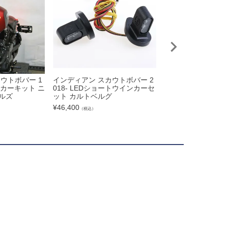
ウトボバー 1
インディアン スカウトボバー 2
【決算SALE】【
ンカーキット ニ
018- LEDショートウインカーセ
インディアン スカ
ルズ
ット カルトベルグ
ズ リアサスペンシ
減衰調整機能付き SO
¥
46,400
（税込）
NSION
¥
129,800
（税込）