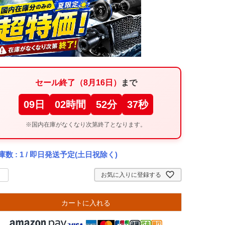
セール終了（8月16日）
まで
09
日
02
時間
52
分
36
秒
※国内在庫がなくなり次第終了となります。
庫数
1
/ 即日発送予定(土日祝除く)
お気に入りに登録する
カートに入れる