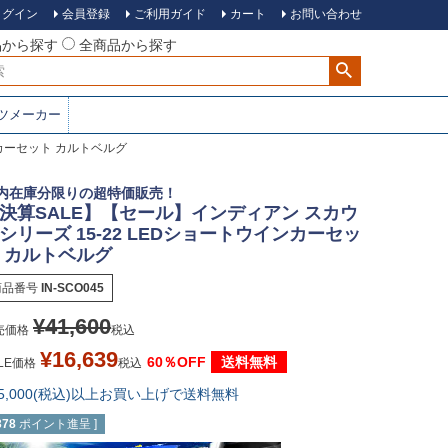
ログイン
会員登録
ご利用ガイド
カート
お問い合わせ
品から探す
全商品から探す
ツメーカー
ンカーセット カルトベルグ
内在庫分限りの超特価販売！
決算SALE】【セール】インディアン スカウ
シリーズ 15-22 LEDショートウインカーセッ
 カルトベルグ
商品番号
IN-SCO045
¥
41,600
売価格
税込
¥
16,639
60％OFF
送料無料
LE価格
税込
15,000(税込)以上お買い上げで送料無料
378
ポイント進呈 ]