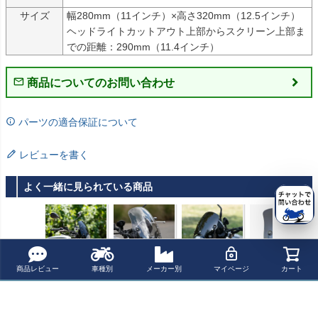
サイズ
幅280mm（11インチ）×高さ320mm（12.5インチ）

ヘッドライトカットアウト上部からスクリーン上部ま
での距離：290mm（11.4インチ）
商品についてのお問い合わせ
パーツの適合保証について
レビューを書く
よく一緒に見られている商品
商品レビュー
車種別
メーカー別
マイページ
カート
MOTO GUZZI (モ
モトグッチ V7 8
モトグッチ V7 8
モトグッチ V7 III
トグッチ) V7 85
50 スクリーン マ
50 スクリーン ピ
スクリーン マー
0 シリーズ3 スク
ーリンS3 ライト
ラニアS3 ブラッ
リンS3 ダークス
¥ 25,300(税込)
¥ 26,301(税込)
¥ 24,400(税込)
¥ 26,301(税込)
リーン ブラック
スモーク DART
ク DART FLYSC
モーク DART FL
DART
FLYSCREEN
REEN
YSCREEN