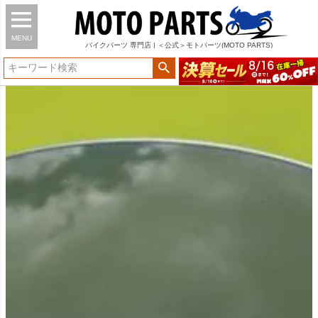
MENU
バイク
パーツ
専門店 | ＜公式＞モトパーツ(MOTO PARTS)