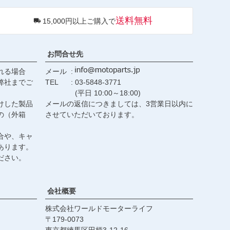
ペー
ジト
送料無料
15,000円以上ご購入で
ップ
へ
お問合せ先
れる場合
メール
弊社までご
TEL
03-5848-3771
(平日 10:00～18:00)
けした製品
メールの返信につきましては、3営業日以内に
の（外箱
させていただいております。
合や、キャ
あります。
ださい。
会社概要
株式会社ワールドモーターライフ
179-0073
東京都練馬区田柄3-12-16