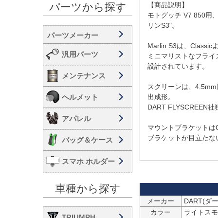
【商品説明】

パーツから探す
モトグッチ V7 85
リンS3"。

Marlin S3は、Cl
汎用パーツ
ミニマリストなフライ
設計されています。

メンテナンス
スクリーンは、4.5
ヘルメット
出成形。

DART FLYSCREE
アパレル
マウントブラケットは
ブラケットが目立たない
バッグ＆ケース
スマホ ホルダー
車種から探す
メーカー
カラー
ライトスモ
TRIUMPH