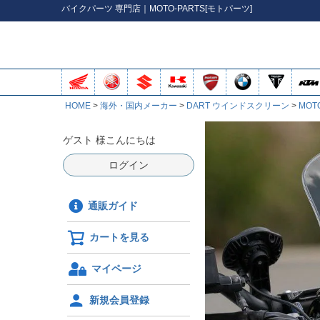
バイク
パーツ
専門店｜MOTO-PARTS[モトパーツ]
HOME
海外・国内メーカー
DART ウインドスクリーン
MOTO
ゲスト 様こんにちは
ログイン
通販ガイド
カートを見る
マイページ
新規会員登録