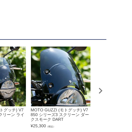
モトグッチ) V7
MOTO GUZZI (モトグッチ) V7
モトグッチ V7 85
スクリーン ライ
850 シリーズ3 スクリーン ダー
ピラニアS3 ブラック 
クスモーク DART
YSCREEN
¥
25,300
¥
24,400
（税込）
（税込）