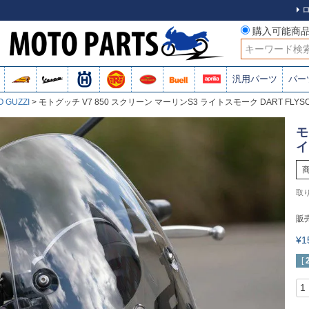
購入可能商
検索
汎用パーツ
パー
 GUZZI
モトグッチ V7 850 スクリーン マーリンS3 ライトスモーク DART FLYS
モ
イ
販
¥
[