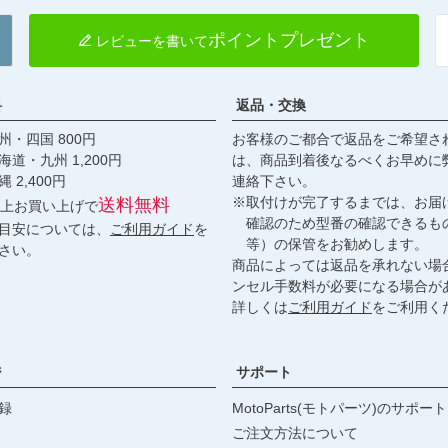
ポイントプレゼント
レビューを書いて
料
返品・交換
・四国 800円
お客様のご都合で返品をご希望さ
九州 1,200円
は、商品到着後なるべくお早めに
,400円
連絡下さい。
※取付けが完了するまでは、お届
送料無料
円以上お買い上げで
確認のため型番の確認できるも
目安については、
ご利用ガイド
を
等）の保管をお勧めします。
さい。
商品によっては返品を承れない場
ンセル手数料が必要になる場合が
詳しくは
ご利用ガイド
をご利用く
ジ
サポート
録
MotoParts(モトパーツ)のサポート
ご注文方法について