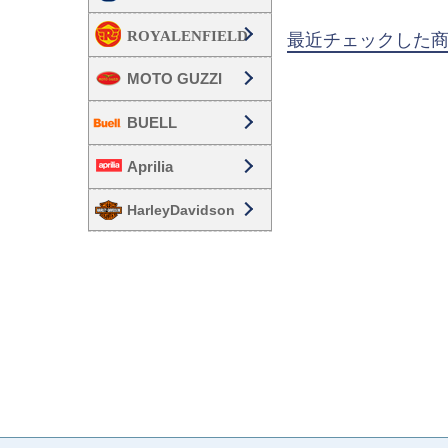
最近チェックした
MOTO GUZZI
BUELL
Aprilia
HarleyDavidson