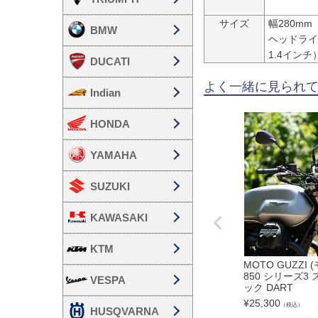
サイズ
幅280mm
BMW
ヘッドライ
1.4インチ
DUCATI
よく一緒に見られ
Indian
HONDA
YAMAHA
SUZUKI
KAWASAKI
KTM
MOTO GUZZI 
850 シリーズ3
VESPA
ック DART
¥
25,300
（税込）
HUSQVARNA