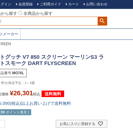
ログイン
会員登録
ご利用ガイド
カート
お問い合わせ
品から探す
全商品から探す
ツメーカー
CREEN
トグッチ V7 850 スクリーン マーリンS3 ラ
トスモーク DART FLYSCREEN
商品番号
MG76L
2～4週
¥
26,301
送料無料
売価格
税込
15,000(税込)以上お買い上げで送料無料
239
ポイント進呈 ]
お気に入りに登録する