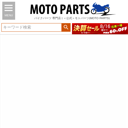
MENU
バイク
パーツ
専門店 | ＜公式＞モトパーツ(MOTO PARTS)