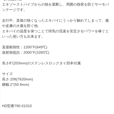
エキゾーストパイプからの熱を遮断し、周囲の熱害を防ぐサーモバ
ンテージです。

走行中、直後の熱くなったエキパイにうっかり触れてしまって、服
や皮膚の火傷を防ぐ他、

エキパイの温度を保つことで排気の流速を安定させパワーを稼ぐと
いった使い方も出来ます。

直接耐熱性：1200°F(649℃)

放射熱抵抗：2000°F(1093℃)

長さ8"(203mm)のステンレスロックタイ四本付属

サイズ

長さ:25ft(7620mm)

横幅:2"(50.8mm)

HD型番790-01010