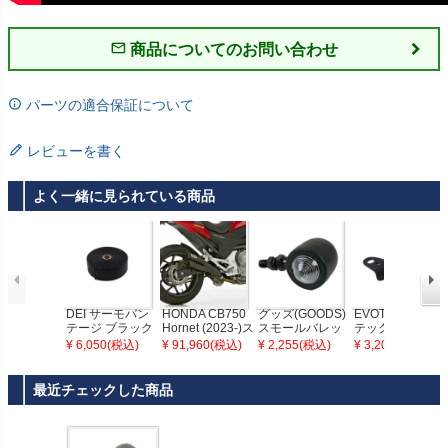
商品についてのお問い合わせ
パーツの適合保証について
レビューを書く
よく一緒に見られている商品
DEI サーモバン
HONDA CB750
グッズ(GOODS)
EVOTECH(エボ
テージ ブラック
Hornet (2023-)ス
スモールバレッ
テック) ウインカ
チタニウム 2" x
リップオンマフ
トウインカー ブ
ーステー スズキ
¥ 6,050(税込)
¥ 91,960(税込)
¥ 2,255(税込)
¥ 3,201(税込)
15'
ラー (2-1) Pro 2
ラック/クリアレ
用
マットブラック
ンズ
HURRIC
最近チェックした商品