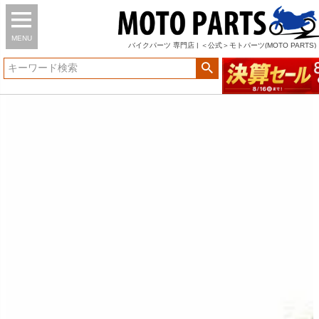
MENU
バイク
パーツ
専門店 | ＜公式＞モトパーツ(MOTO PARTS)