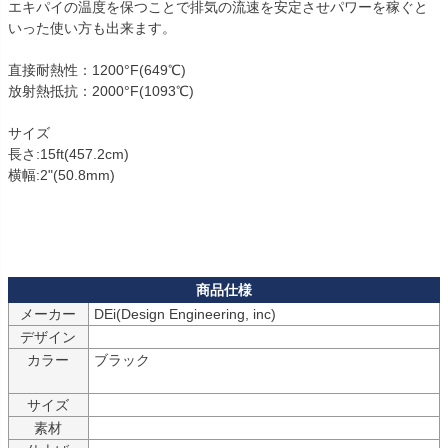
エキパイの温度を保つことで排気の流速を安定させパワーを稼ぐと
いった使い方も出来ます。

直接耐熱性：1200°F(649℃)

放射熱抵抗：2000°F(1093℃)

サイズ

長さ:15ft(457.2cm)

横幅:2"(50.8mm)

メーカー
デザイン
カラー
ブラック

サイズ
素材