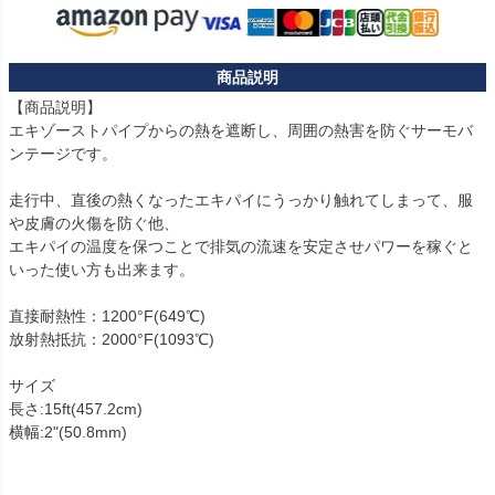
【商品説明】

エキゾーストパイプからの熱を遮断し、周囲の熱害を防ぐサーモバ
ンテージです。

走行中、直後の熱くなったエキパイにうっかり触れてしまって、服
や皮膚の火傷を防ぐ他、

エキパイの温度を保つことで排気の流速を安定させパワーを稼ぐと
いった使い方も出来ます。

直接耐熱性：1200°F(649℃)

放射熱抵抗：2000°F(1093℃)

サイズ

長さ:15ft(457.2cm)

横幅:2"(50.8mm)
