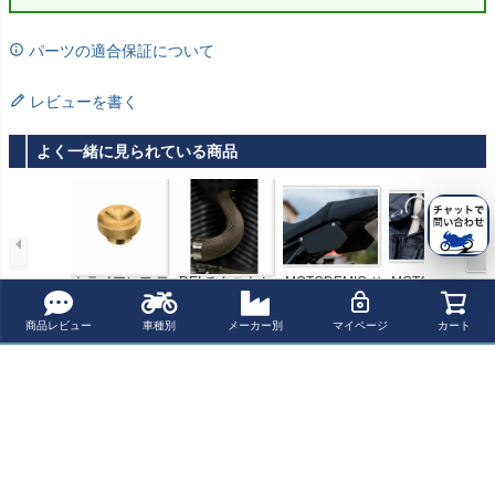
パーツの適合保証について
レビューを書く
よく一緒に見られている商品
トライアンフ 二
DEI チタニウム
MOTODEMIC サ
MOTONE クラシ
気筒 モダンクラ
エキゾーストス
イドゼッケンプ
ック・レザー
シックシリーズ
リーブ
レート ヤマハ X
キーフォブ（キ
¥ 5,060(税込)
¥ 19,250(税込)
¥ 20,900(税込)
¥ 2,700(税込)
商品レビュー
車種別
メーカー別
マイページ
カート
2001～エンジン
SR900
ーホルダー）
オイルフィラー
キャップ "PARA
最近チェックした商品
BOLA Dished - B
rass" Motone