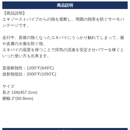
【商品説明】

エキゾーストパイプからの熱を遮断し、周囲の熱害を防ぐサーモバ
ンテージです。

走行中、直後の熱くなったエキパイにうっかり触れてしまって、服
や皮膚の火傷を防ぐ他、

エキパイの温度を保つことで排気の流速を安定させパワーを稼ぐと
いった使い方も出来ます。

直接耐熱性：1200°F(649℃)

放射熱抵抗：2000°F(1093℃)

サイズ

長さ:15ft(457.2cm)

横幅:2"(50.8mm)
