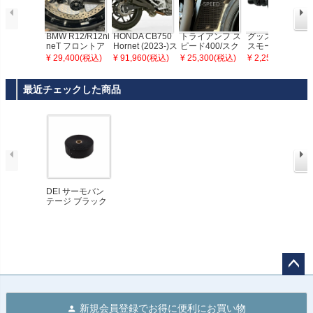
BMW R12/R12ni
HONDA CB750
トライアンフ ス
グッズ(GOODS)
neT フロントア
Hornet (2023-)ス
ピード400/スク
スモールバレッ
クスル スライダ
リップオンマフ
ランブラー400X
トウインカー ブ
¥ 29,400(税込)
¥ 91,960(税込)
¥ 25,300(税込)
¥ 2,255(税込)
ー "EXRIDER" D
ラー (2-1) Pro 2
ラジエーターガ
ラック/クリアレ
Kデザイン
マットブラック
ード ブラック K-
ンズ
HURRIC
SPEED
最近チェックした商品
DEI サーモバン
テージ ブラック
チタニウム 2" x
15'
ペー
ジト
新規会員登録でお得に便利にお買い物
ップ