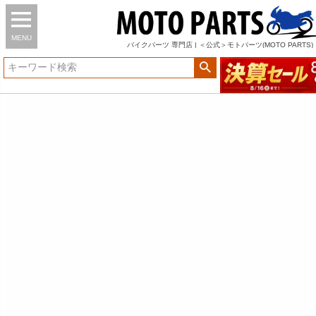
MENU
バイク
パーツ
専門店 | ＜公式＞モトパーツ(MOTO PARTS)