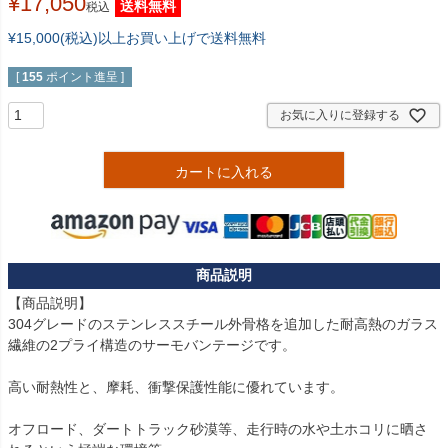
¥
17,050
送料無料
税込
¥15,000(税込)以上お買い上げで送料無料
[
155
ポイント進呈 ]
お気に入りに登録する
カートに入れる
【商品説明】

304グレードのステンレススチール外骨格を追加した耐高熱のガラス
繊維の2プライ構造のサーモバンテージです。

高い耐熱性と、摩耗、衝撃保護性能に優れています。

オフロード、ダートトラック砂漠等、走行時の水や土ホコリに晒さ