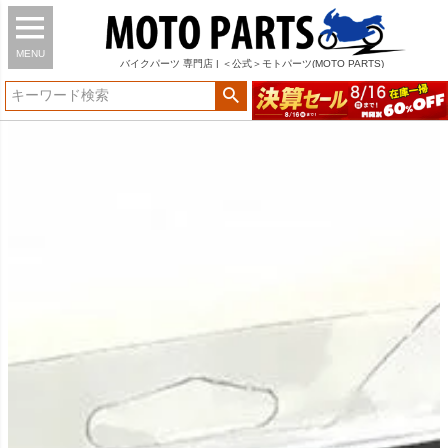
MENU
バイク
パーツ
専門店 | ＜公式＞モトパーツ(MOTO PARTS)