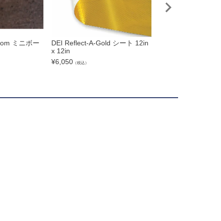
ntom ミニボー
DEI Reflect-A-Gold シート 12in
BARON エンジンガー
x 12in
0
¥
6,050
¥
70,730
（税込）
（税込）