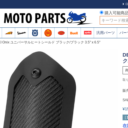
購入可能商
検索
汎用パーツ
パー
EI Onix ユニバーサルヒートシールド ブラック/ブラック 3.5" x 6.5"
D
ク
販
SA
¥
[
在