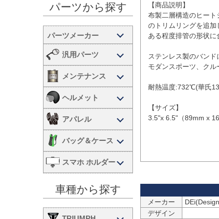
【商品説明】

パーツから探す
布製二層構造のヒート
のトリムリングを追加
ある程度排管の形状に
汎用パーツ
ステンレス製のバンド
モダンスポーツ、クル
メンテナンス
耐熱温度:732℃(華氏135
ヘルメット
【サイズ】

3.5"x 6.5"（89mm x 1
アパレル
バッグ＆ケース
スマホ ホルダー
車種から探す
メーカー
デザイン
TRIUMPH