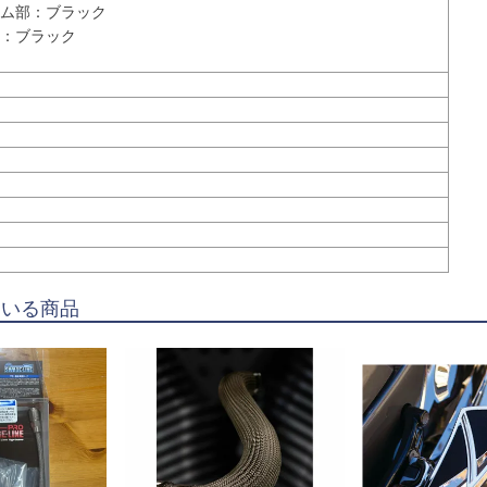
ム部：ブラック

：ブラック

ている商品