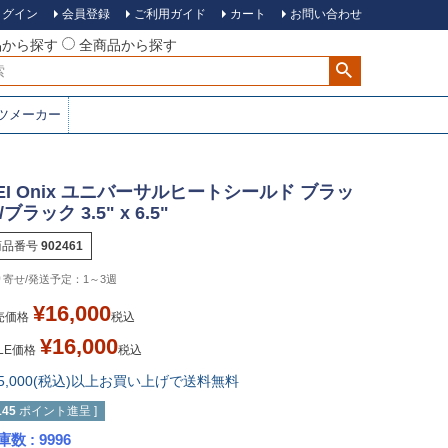
ログイン
会員登録
ご利用ガイド
カート
お問い合わせ
品から探す
全商品から探す
ツメーカー
EI Onix ユニバーサルヒートシールド ブラッ
/ブラック 3.5" x 6.5"
商品番号
902461
1～3週
¥
16,000
売価格
税込
¥
16,000
LE価格
税込
15,000(税込)以上お買い上げで送料無料
145
ポイント進呈 ]
庫数
9996