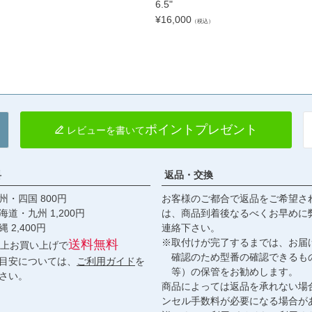
6.5"
¥
16,000
（税込）
ポイントプレゼント
レビューを書いて
料
返品・交換
・四国 800円
お客様のご都合で返品をご希望さ
九州 1,200円
は、商品到着後なるべくお早めに
,400円
連絡下さい。
※取付けが完了するまでは、お届
送料無料
円以上お買い上げで
確認のため型番の確認できるも
目安については、
ご利用ガイド
を
等）の保管をお勧めします。
さい。
商品によっては返品を承れない場
ンセル手数料が必要になる場合が