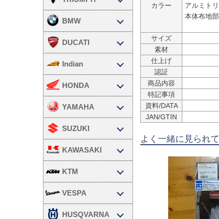
カラー
アルミトリ
本体布地部
BMW
サイズ
DUCATI
素材
仕上げ
Indian
認証
商品内容
HONDA
特記事項
資料/DATA
YAMAHA
JAN/GTIN
SUZUKI
よく一緒に見られ
KAWASAKI
KTM
VESPA
HUSQVARNA