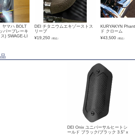
ヤマハ BOLT
DEI チタニウムエキゾーストス
KURYAKYN Pha
アッパーブレーキ
リーブ
ド クローム
) SWAGE-LI
¥
19,250
¥
43,500
（税込）
（税込）
商品
DEI Onix ユニバーサルヒートシ
ールド ブラック/ブラック 3.5" x