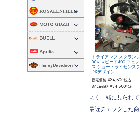
MOTO GUZZI
BUELL
Aprilia
トライアンフ スクラン
00X スピード400 フ
HarleyDavidson
ス ショートライセンス
DKデザイン
¥
34,500
販売価格
税込
¥
34,500
SALE価格
税込
よく一緒に見られ
最近チェックした