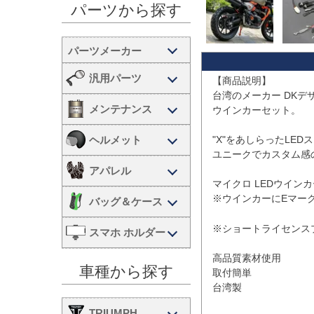
パーツから探す
汎用パーツ
【商品説明】

台湾のメーカー DKデザ
メンテナンス
ウインカーセット。

ヘルメット
"X"をあしらったLE
ユニークでカスタム感
アパレル
マイクロ LEDウイン
※ウインカーにEマーク
バッグ＆ケース
※ショートライセンス
スマホ ホルダー
高品質素材使用

車種から探す
取付簡単

台湾製

TRIUMPH