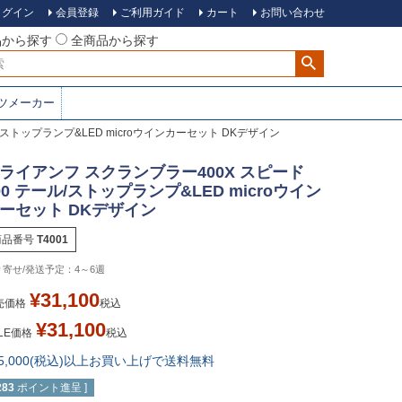
ログイン
会員登録
ご利用ガイド
カート
お問い合わせ
品から探す
全商品から探す
ツメーカー
ストップランプ&LED microウインカーセット DKデザイン
ライアンフ スクランブラー400X スピード
00 テール/ストップランプ&LED microウイン
ーセット DKデザイン
商品番号
T4001
4～6週
¥
31,100
売価格
税込
¥
31,100
LE価格
税込
15,000(税込)以上お買い上げで送料無料
283
ポイント進呈 ]