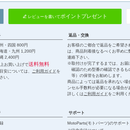
ポイントプレゼント
レビューを書いて
料
返品・交換
・四国 800円
お客様のご都合で返品をご希望さ
九州 1,200円
は、商品到着後なるべくお早めに
,400円
連絡下さい。
※取付けが完了するまでは、お届
送料無料
円以上お買い上げで
確認のため型番の確認できるも
目安については、
ご利用ガイド
を
等）の保管をお勧めします。
さい。
商品によっては返品を承れない場
ンセル手数料が必要になる場合が
詳しくは
ご利用ガイド
をご利用く
ジ
サポート
録
MotoParts(モトパーツ)のサポート