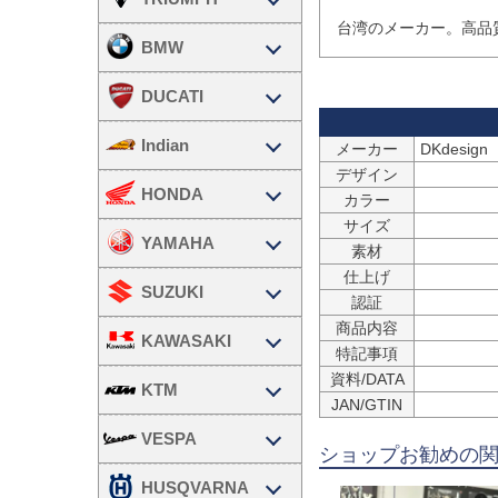
台湾のメーカー。高品
BMW
DUCATI
Indian
メーカー
デザイン
HONDA
カラー
サイズ
YAMAHA
素材
仕上げ
SUZUKI
認証
商品内容
KAWASAKI
特記事項
資料/DATA
KTM
JAN/GTIN
VESPA
ショップお勧めの
HUSQVARNA