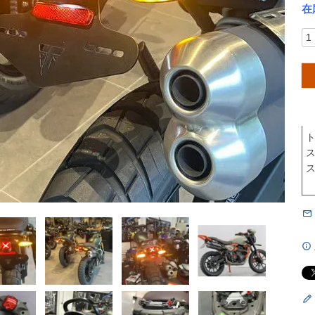
在
ト
ス
ス