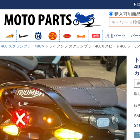
購入可能商
検索
汎用パーツ
パー
400 スクランブラー400
トライアンフ スクランブラー400X スピード400 テール/
ト
4
カ
販
SA
¥
[