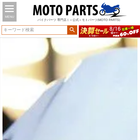
MENU
バイク
パーツ
専門店 | ＜公式＞モトパーツ(MOTO PARTS)