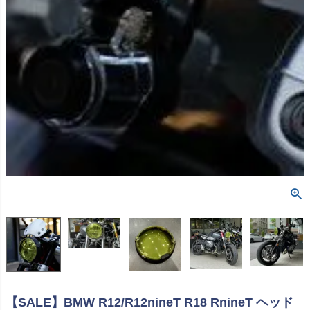
【SALE】BMW R12/R12nineT R18 RnineT ヘッド