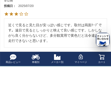
非公開
投稿日
2025/07/20
近くで見ると見た目が安っぽい感じです。取付は両面ﾃｰﾌﾟで
す。遠目で見るとしっかりと映えて良い感じです。しかしな
がら良く分からないけど、多分観賞用で黄色だと法令違反で
走行できないと思います。
すべてのレビューを見る
商品レビュー
車種別
メーカー別
マイページ
カート
よく一緒に見られている商品
BMW RnineT ヘ
BMW RnineT ア
BMW RnineT 16
【SALE】BMW
ッドライトグリ
ーバンGS/スクラ
- ブレーキ/クラ
R12/R12nineT R
ル ガード "Alcatr
ンブラー フォー
ッチライン4 cm
18 RnineT ヘッ
¥ 29,800(税込)
¥ 170,700(税込)
¥ 7,601(税込)
¥ 20,900(税込)