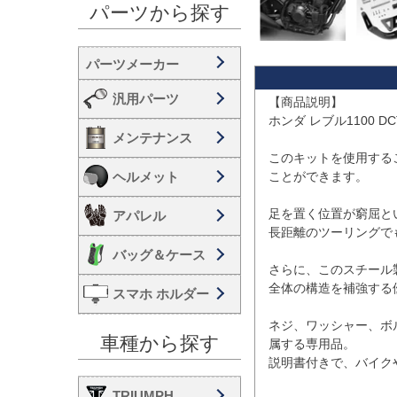
パーツから探す
汎用パーツ
【商品説明】

ホンダ レブル1100
メンテナンス
このキットを使用する
ヘルメット
ことができます。

足を置く位置が窮屈と
アパレル
長距離のツーリングでも
バッグ＆ケース
さらに、このスチール
全体の構造を補強する
スマホ ホルダー
ネジ、ワッシャー、ボ
車種から探す
属する専用品。

説明書付きで、バイク
TRIUMPH