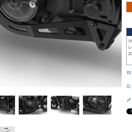
ホ
レ
2