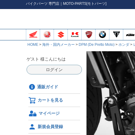
バイク
パーツ
専門店｜MOTO-PARTS[モトパーツ]
HOME
海外・国内メーカー
DPM (De Pretto Moto)
ホンダ
ゲスト 様こんにちは
ログイン
通販ガイド
カートを見る
マイページ
新規会員登録