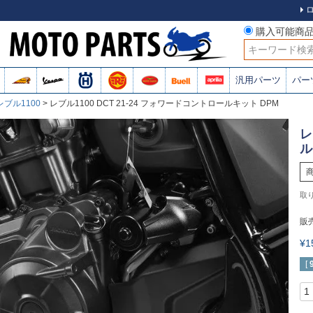
購入可能商
検索
汎用パーツ
パー
レブル1100
レブル1100 DCT 21-24 フォワードコントロールキット DPM
レ
ル
販
¥
[