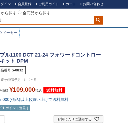
ログイン
会員登録
ご利用ガイド
カート
お問い合わせ
品から探す
全商品から探す
ツメーカー
ブル1100 DCT 21-24 フォワードコントロー
キット DPM
商品番号
S-0832
1～2ヶ月
¥
109,000
送料無料
売価格
税込
15,000(税込)以上お買い上げで送料無料
991
ポイント進呈 ]
お気に入りに登録する