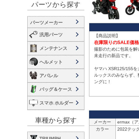
パーツから探す
汎用パーツ
在庫限りのSALE価
メンテナンス
撮影のために包装を解
未走行の新品です。

ヘルメット
ヤマハ XSR125/1
ルックスのみならず、
アパレル
ングに！

バッグ＆ケース
スマホ ホルダー
車種から探す
メーカー
ermax
カラー
2022テッ
TRIUMPH