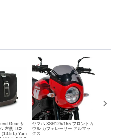
end Gear サ
ヤマハ XSR125/155 フロントカ
ヤマハ XSR125/1
 左側 LC2
ウル カフェレーサー アルマッ
ーライザー 30mmア
 (13.5 L) Yam
クス
オフセット ブラック 