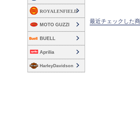
最近チェックした
MOTO GUZZI
BUELL
Aprilia
HarleyDavidson