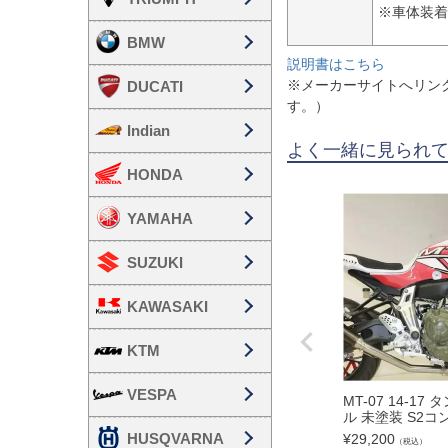
※車体装着
BMW
説明書はこちら
※メーカーサイトへリン
DUCATI
す。）
Indian
よく一緒に見られ
HONDA
YAMAHA
SUZUKI
KAWASAKI
KTM
VESPA
MT-07 14-1
ル 未塗装 S2コ
HUSQVARNA
¥
29,200
（税込）