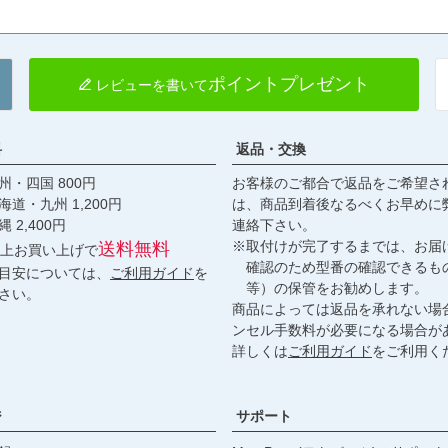
ポイントプレゼント
レビューを書いて
料
返品・交換
・四国 800円
お客様のご都合で返品をご希望さ
九州 1,200円
は、商品到着後なるべくお早めに
,400円
連絡下さい。
※取付けが完了するまでは、お届
送料無料
円以上お買い上げで
確認のため型番の確認できるも
目安については、
ご利用ガイド
を
等）の保管をお勧めします。
さい。
商品によっては返品を承れない場
ンセル手数料が必要になる場合が
詳しくは
ご利用ガイド
をご利用く
ジ
サポート