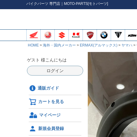
バイク
パーツ
専門店｜MOTO-PARTS[モトパーツ]
HOME
海外・国内メーカー
ERMAX(アルマックス)
ヤマハ
ゲスト 様こんにちは
ログイン
通販ガイド
カートを見る
マイページ
新規会員登録