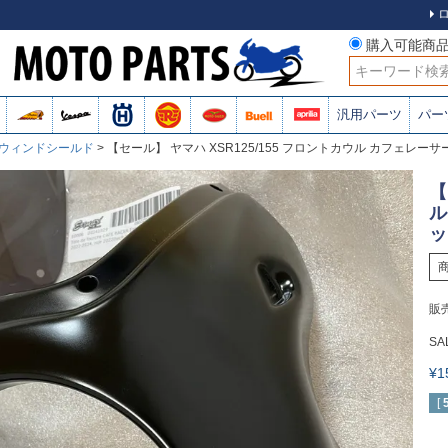
購入可能商
検索
汎用パーツ
パー
ウィンドシールド
【セール】 ヤマハ XSR125/155 フロントカウル カフェレー
【
ル
ッ
販
SA
¥
[