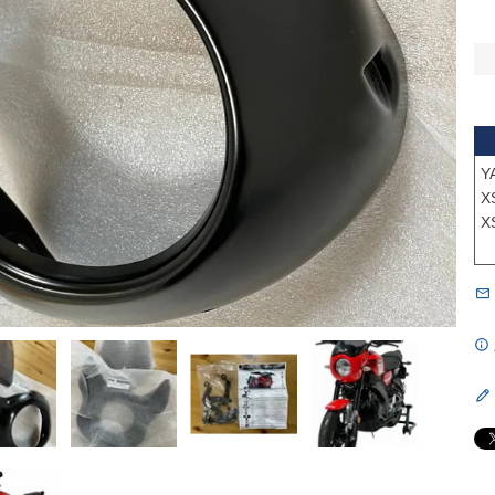
Y
X
X