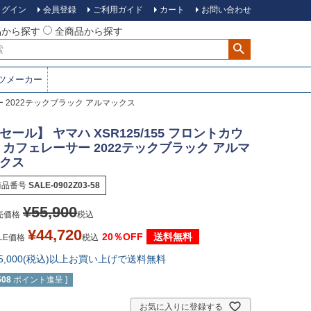
ログイン
会員登録
ご利用ガイド
カート
お問い合わせ
品から探す
全商品から探す
ツメーカー
サー 2022テックブラック アルマックス
セール】 ヤマハ XSR125/155 フロントカウ
 カフェレーサー 2022テックブラック アルマ
クス
商品番号
SALE-0902Z03-58
¥
55,900
売価格
税込
¥
44,720
20％OFF
送料無料
LE価格
税込
15,000(税込)以上お買い上げで送料無料
508
ポイント進呈 ]
お気に入りに登録する