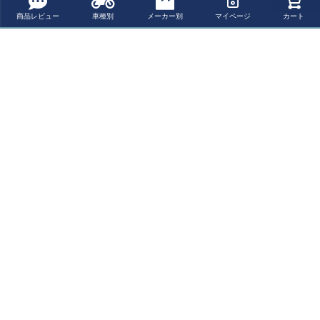
商品レビュー
車種別
メーカー別
マイページ
カート
ファクトリーがあるイギリスのアルフォードでは、最新の技術を使
用していることを強みとし、最近では3Dスキャニング、3Dプリンタ
ー、CNC製造プラントを使用し、長年の経験が生んだ高いスキルを
誇るチームが世界の中でも高レベルなバイク用アクセサリーを生み
出しています。

Evotech Performanceってどんなブランド？