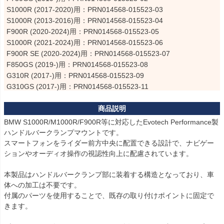
S1000R (2017-2020)用：PRN014568-015523-03

S1000R (2013-2016)用：PRN014568-015523-04

F900R (2020-2024)用：PRN014568-015523-05

S1000R (2021-2024)用：PRN014568-015523-06

F900R SE (2020-2024)用：PRN014568-015523-07

F850GS (2019-)用：PRN014568-015523-08

G310R (2017-)用：PRN014568-015523-09

G310GS (2017-)用：PRN014568-015523-11

M1000R (2023-2024)用：PRN014568-015523-12

F900R (2025-)用：PRN014568-015523-13

F900R Triple Black (2025-)用：PRN014568-015523-14

BMW S1000R/M1000R/F900R等に対応したEvotech Performance製
F900R Sport (2025-)用：PRN014568-015523-15

ハンドルバークランプマウントです。

M1000R (2025-)用：PRN014568-015523-16

スマートフォンをライダー前方中央に配置できる設計で、ナビゲー
S1000R (2025-)用：PRN014568-015523-17

ションやオーディオ操作の視認性向上に配慮されています。

ADV350 (2025-)用：PRN014568-015523-18

本製品はハンドルバークランプ部に装着する構造となっており、車
商品はすべて同一のものとなります。
体への加工は不要です。

付属のパーツを使用することで、既存の取り付けポイントに固定で
きます。
