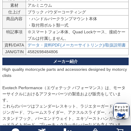
素材
アルミニウム
仕上げ
ブラック パウダーコーティング
商品内容
・ハンドルバークランプマウント本体

・取付用ボルト類一式
特記事項
※スマートフォン本体、Quad Lockケース、接続ケー
ブルは付属しません。
資料/DATA
データ・資料PDF(メーカーサイトリンク)/取扱説明書
JAN/GTIN
4582698484806
High quality motorcycle parts and accessories designed by motorcy
clists

Evotech Performance（エヴォテック パフォーマンス）は、モータ
ーサイクルにおけるアフターパーツの製造および販売をしていま
す。

これらのパーツはフェンダーレスキット、ラジエターガード、エン
ジンガード、フレームスライダー、アクスルスライダー、パドック
スタンドフック、バーエンドウェイト、エキゾーストハンガー、ヘ
ッドライトガード、ブレーキ・クラッチレバーなどを含んでいま
す。
