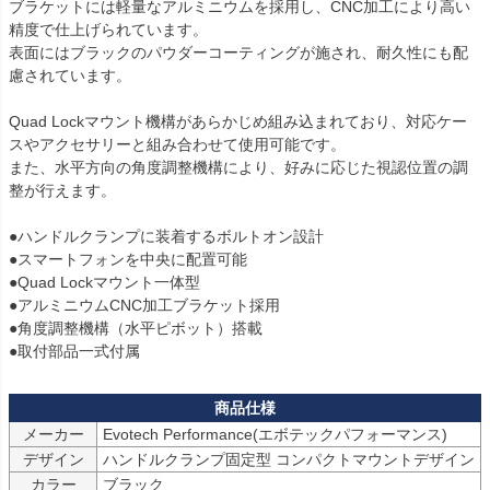
ブラケットには軽量なアルミニウムを採用し、CNC加工により高い
精度で仕上げられています。

表面にはブラックのパウダーコーティングが施され、耐久性にも配
慮されています。

Quad Lockマウント機構があらかじめ組み込まれており、対応ケー
スやアクセサリーと組み合わせて使用可能です。

また、水平方向の角度調整機構により、好みに応じた視認位置の調
整が行えます。

●ハンドルクランプに装着するボルトオン設計

●スマートフォンを中央に配置可能

●Quad Lockマウント一体型

●アルミニウムCNC加工ブラケット採用

●角度調整機構（水平ピボット）搭載

●取付部品一式付属
メーカー
Evotech Performance(エボテックパフォーマンス)
デザイン
ハンドルクランプ固定型 コンパクトマウントデザイン
カラー
ブラック