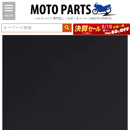
MENU
バイク
パーツ
専門店 | ＜公式＞モトパーツ(MOTO PARTS)