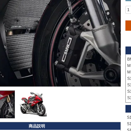
B
M
M
S
S
S
S
S
S
S