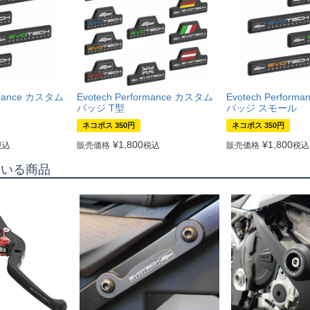
ormance カスタム
Evotech Performance カスタム
Evotech Perfor
バッジ T型
バッジ スモール
ネコポス 350円
ネコポス 350円
¥
1,800
¥
1,800
税込
販売価格
税込
販売価格
税込
ている商品