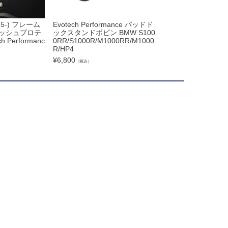
25-) フレーム
Evotech Performance パッドド
BMW S1000R/M100
ッシュプロテ
ックスタンドボビン BMW S100
レームスライダー(
 Performanc
0RR/S1000R/M1000RR/M1000
ロテクション) Evotec
R/HP4
ance
¥
6,800
¥
59,999
（税込）
（税込）