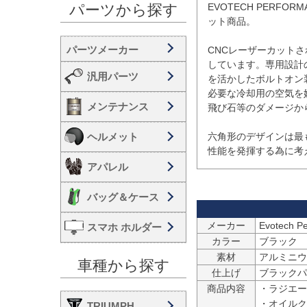
EVOTECH PERF
パーツから探す
ット商品。

CNCレーザーカット
しています。専用設計
汎用パーツ
を活かしたボルトオン装
必要な冷却用の空気を
メンテナンス
飛び石等のダメージか
ヘルメット
六角形のデザインは最
性能を発揮する為に考
アパレル
バッグ＆ケース
メーカー
Evotech
スマホ ホルダー
カラー
ブラック
素材
アルミニウ
車種から探す
仕上げ
ブラックパ
商品内容
・ラジエータ
・オイルクー
TRIUMPH