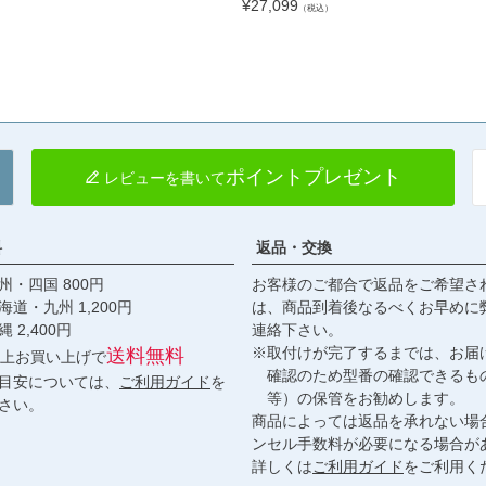
¥
27,099
（税込）
ポイントプレゼント
レビューを書いて
料
返品・交換
・四国 800円
お客様のご都合で返品をご希望さ
九州 1,200円
は、商品到着後なるべくお早めに
,400円
連絡下さい。
※取付けが完了するまでは、お届
送料無料
円以上お買い上げで
確認のため型番の確認できるも
目安については、
ご利用ガイド
を
等）の保管をお勧めします。
さい。
商品によっては返品を承れない場
ンセル手数料が必要になる場合が
詳しくは
ご利用ガイド
をご利用く