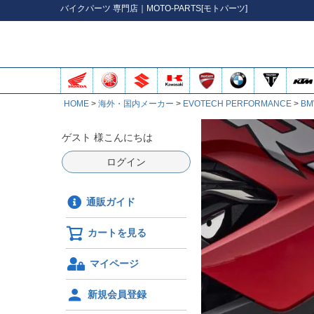
バイク
パーツ
専門店｜MOTO-PARTS[モトパーツ]
HOME
海外・国内メーカー
EVOTECH PERFORMANCE
B
ゲスト 様こんにちは
ログイン
通販ガイド
カートを見る
マイページ
新規会員登録