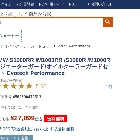
ログイン
会員登録
ご利用ガイド
カート
お問い合わせ
品から探す
全商品から探す
ツメーカー
ガード/オイルクーラーガードセット Evotech Performance
MW S1000RR /M1000RR /S1000R /M1000R
ジエーターガード/オイルクーラーガードセ
ト Evotech Performance
5.00
1
商品番号
4582698472513
2~4週間
¥
27,099
送料無料
売価格
税込
15,000(税込)以上お買い上げで送料無料
246
ポイント進呈 ]