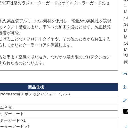
ORMANCE社製のラジエーターガードとオイルクーラーガードのセ
1-
M
S
された高品質アルミニウム素材を使用し、軽量かつ高剛性を実現
S
のマウント構造により、車体への加工を必要とせず、純正状態
M
着が可能。

M
妨げることなくフロントタイヤや、その他の要因から発生する
S
らしっかりとクーラーコアを保護します。

M
S
も効率よく空気を取り込み、なおかつ最大限のプロテクション
商
えられたものとなります。
 Performance(エボテックパフォーマンス)
ム合金
ウダーコート
ーガード ×1

ラーガード ×1
