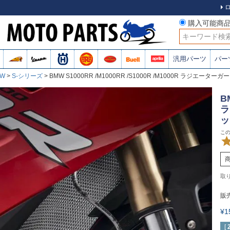
購入可能商
検索
汎用パーツ
パー
MW
S-シリーズ
BMW S1000RR /M1000RR /S1000R /M1000R ラジエーター
B
ラ
ッ
販
¥
[