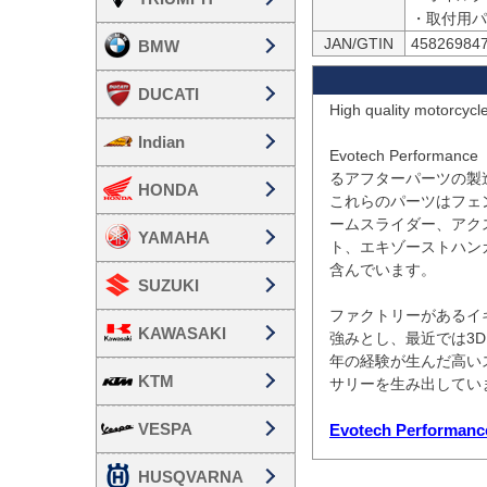
・取付用パ
JAN/GTIN
45826984
BMW
DUCATI
High quality motorcycl
Indian
Evotech Perfo
るアフターパーツの製
HONDA
これらのパーツはフェ
ームスライダー、アク
YAMAHA
ト、エキゾーストハン
含んでいます。

SUZUKI
ファクトリーがあるイ
KAWASAKI
強みとし、最近では3
年の経験が生んだ高い
KTM
サリーを生み出していま
VESPA
Evotech Perfo
HUSQVARNA