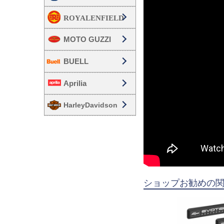
MOTO GUZZI
BUELL
Aprilia
HarleyDavidson
ショップお勧めの