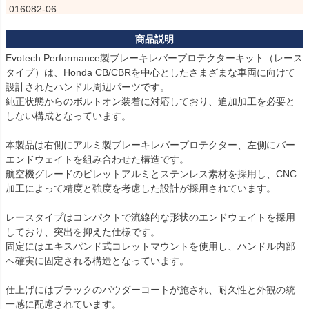
016082-06

Z650 (2017-2025)用：PRN015536-016052-016053-016082-07

CBR650R (2021-2023)用：PRN015536-016052-016053-016082-
08

Evotech Performance製ブレーキレバープロテクターキット（レース
CBR600RR (2007-2012)用：PRN015536-016052-016053-016082
タイプ）は、Honda CB/CBRを中心としたさまざまな車両に向けて
-09

設計されたハンドル周辺パーツです。

CBR600RR (2003-2016)用：PRN015536-016052-016053-016082
純正状態からのボルトオン装着に対応しており、追加加工を必要と
-10

しない構成となっています。

CBR500R (2019-2021)用：PRN015536-016052-016053-016082-
本製品は右側にアルミ製ブレーキレバープロテクター、左側にバー
11

エンドウェイトを組み合わせた構造です。

CBR500R (2016-2018)用：PRN015536-016052-016053-016082-
航空機グレードのビレットアルミとステンレス素材を採用し、CNC
12

加工によって精度と強度を考慮した設計が採用されています。

CBR300R (2015-)用：PRN015536-016052-016053-016082-13

CBR1000RR ABS (2010-2016)用：PRN015536-016052-016053-0
レースタイプはコンパクトで流線的な形状のエンドウェイトを採用
16082-14

しており、突出を抑えた仕様です。

CBR1000RR ABS (2008-2009)用：PRN015536-016052-016053-0
固定にはエキスパンド式コレットマウントを使用し、ハンドル内部
16082-15

へ確実に固定される構造となっています。

CBR1000RR (2010-2016)用：PRN015536-016052-016053-01608
2-16

仕上げにはブラックのパウダーコートが施され、耐久性と外観の統
CBR1000RR (2008-2009)用：PRN015536-016052-016053-01608
一感に配慮されています。
