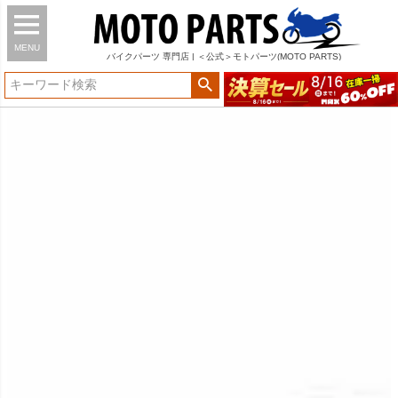
MENU
バイク
パーツ
専門店 | ＜公式＞モトパーツ(MOTO PARTS)