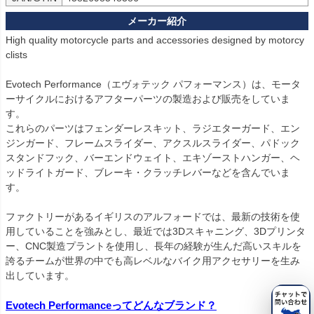
6082-28

CBR650R (2019-2020)用：PRN015536-016052-016053-016082-
High quality motorcycle parts and accessories designed by motorcy
29

clists

CBR1000RR-R SP (2024-)用：PRN015536-016052-016053-0160
82-30

Evotech Performance（エヴォテック パフォーマンス）は、モータ
CBR500R (2022-)用：PRN015536-016052-016053-016082-31

ーサイクルにおけるアフターパーツの製造および販売をしていま
VFR800 (2002-2013)用：PRN015536-016052-016053-016082-32

す。

CB1000 Hornet (2025-)用：PRN015536-016052-016053-016082-
これらのパーツはフェンダーレスキット、ラジエターガード、エン
33

ジンガード、フレームスライダー、アクスルスライダー、パドック
CB650R Neo Sports Cafe (2019-2020)用：PRN015536-016052-0
スタンドフック、バーエンドウェイト、エキゾーストハンガー、ヘ
16053-016082-34

ッドライトガード、ブレーキ・クラッチレバーなどを含んでいま
CB650R Neo Sports Cafe (2021-2023)用：PRN015536-016052-0
す。

16053-016082-35

CB650R (2024-)用：PRN015536-016052-016053-016082-36

ファクトリーがあるイギリスのアルフォードでは、最新の技術を使
CB1000 Hornet SP (2025-)用：PRN015536-016052-016053-0160
用していることを強みとし、最近では3Dスキャニング、3Dプリンタ
82-37

ー、CNC製造プラントを使用し、長年の経験が生んだ高いスキルを
商品はすべて同一のものとなります。
誇るチームが世界の中でも高レベルなバイク用アクセサリーを生み
出しています。

Evotech Performanceってどんなブランド？