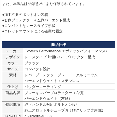
2-17

また、本製品は登録意匠により保護されています。

CBR1000RR-R (2024-)用：PRN015536-016052-016053-016082-
18

●加工不要のボルトオン装着

CBR1000RR-R Fireblade SP Carbon Edition (2024-)用：PRN0155
●右側プロテクター＋左側バーエンド構成

36-016052-016053-016082-19

●コンパクトなレースタイプ形状

CBR1000RR SP (2014-2016)用：PRN015536-016052-016053-01
●コレットマウントによる確実な固定
6082-20

CBR1000RR-R SP (2020-2023)用：PRN015536-016052-016053-
016082-21

メーカー
Evotech Performance(エボテックパフォーマンス)
NT1100 (2022-)用：PRN015536-016052-016053-016082-21

デザイン
レースタイプ 片側レバープロテクター構成
CBR650R (2024-)用：PRN015536-016052-016053-016082-22

カラー
ブラック
CBR600RR (2024-)用：PRN015536-016052-016053-016082-23

サイズ
コンパクト設計
CBR1000RR-R (2020-2023)用：PRN015536-016052-016053-016
素材
レバープロテクターブレード：アルミニウム
082-24

バーエンドウェイト：ステンレス
CBR1000RR SP (2017-2019)用：PRN015536-016052-016053-01
仕上げ
パウダーコーティング
6082-25

商品内容
ブレーキレバープロテクター（右側）

CBR1000RR (2017-2019)用：PRN015536-016052-016053-01608
バーエンドウェイト（左側）
2-26

特記事項
純正ハンドル対応ボルトオン設計

CBR650F (2014-2019)用：PRN015536-016052-016053-016082-2
純正スロットルチューブおよびグリップ専用設計
7

CBR600RR ABS (2013-2016)用：PRN015536-016052-016053-01
JAN/GTIN
4582698548386