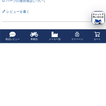
パーツの適合保証について
レビューを書く
まささん
3
購入者
非公開
商品レビュー
車種別
メーカー別
マイページ
カート
投稿日
2026/06/19
質感とマッドブラックのブレーキレバーとの相性は抜群👍🏻
すべてのレビューを見る
よく一緒に見られている商品