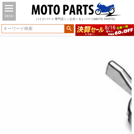
MENU
バイク
パーツ
専門店 | ＜公式＞モトパーツ(MOTO PARTS)