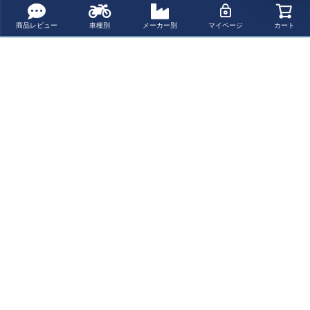
商品レビュー
車種別
メーカー別
マイページ
カート
BARRACUDA フ
GSX-8S 23- フレ
GSX-8T/GSX-8T
GSX-8S エンジ
レームスライダ
ームスライダー
T/GSX-8S/GSX-
ンガード クラッ
ー ブラック SUZ
エンジンスライ
8R ノーカットフ
シュバー SW-M
¥ 12,300(税込)
¥ 25,000(税込)
¥ 29,400(税込)
¥ 50,100(税込)
UKI GSX-8S (20
ダー アンチショ
レームスライダ
OTECH
23-)
ック EVOTECH
ー T-REX Racing
(エボテック)
最近チェックした商品
Evotech Perform
ance バーエンド
ウェイト(ツーリ
ング) Suzuki GS
X-8R (2024-)
ペー