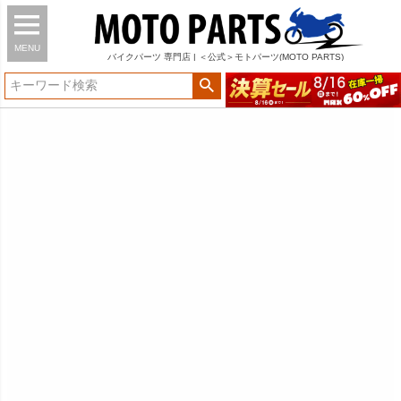
MENU
バイク
パーツ
専門店 | ＜公式＞モトパーツ(MOTO PARTS)