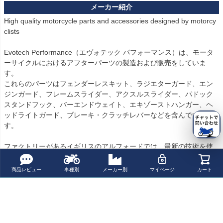
F900R Sport (2025-)用：PRN016887-49

Z900 (2025-)用：PRN016887-50

High quality motorcycle parts and accessories designed by motorcy
Z900 SE (2025-)用：PRN016887-51

clists

Z1100 SE (2026-)用：PRN016887-52

商品はすべて同一のものとなります。
Evotech Performance（エヴォテック パフォーマンス）は、モータ
ーサイクルにおけるアフターパーツの製造および販売をしていま
す。

これらのパーツはフェンダーレスキット、ラジエターガード、エン
ジンガード、フレームスライダー、アクスルスライダー、パドック
スタンドフック、バーエンドウェイト、エキゾーストハンガー、ヘ
ッドライトガード、ブレーキ・クラッチレバーなどを含んでいま
す。

ファクトリーがあるイギリスのアルフォードでは、最新の技術を使
用していることを強みとし、最近では3Dスキャニング、3Dプリンタ
ー、CNC製造プラントを使用し、長年の経験が生んだ高いスキルを
商品レビュー
車種別
メーカー別
マイページ
カート
誇るチームが世界の中でも高レベルなバイク用アクセサリーを生み
出しています。

Evotech Performanceってどんなブランド？