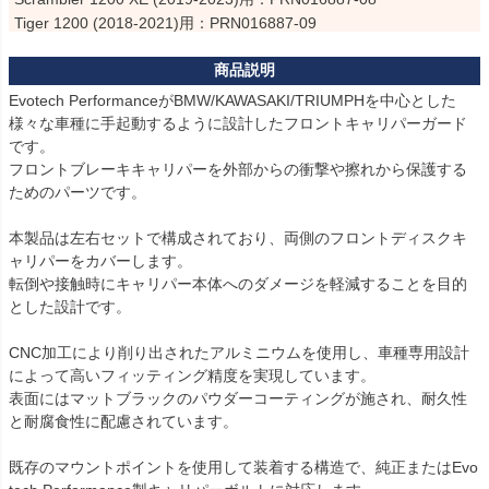
Tiger 1200 (2018-2021)用：PRN016887-09

Tiger 1200 Alpine Edition (2020-2021)用：PRN016887-10

Tiger 1200 Desert Edition (2020-2021)用：PRN016887-11

Speed Triple 1200 RS (2021-2024)用：PRN016887-12

Evotech PerformanceがBMW/KAWASAKI/TRIUMPHを中心とした
Speed Triple 1200 RR (2022-)用：PRN016887-13

様々な車種に手起動するように設計したフロントキャリパーガード
Scrambler 1200 XE (2024-)用：PRN016887-15

です。

Tiger 900 GT Pro (2024-)用：PRN016887-16

フロントブレーキキャリパーを外部からの衝撃や擦れから保護する
Tiger 900 Rally Pro (2024-)用：PRN016887-17

ためのパーツです。

Tiger 900 GT (2024-)用：PRN016887-18

本製品は左右セットで構成されており、両側のフロントディスクキ
R1300GS Triple Black (2024-)用：PRN016887-19

ャリパーをカバーします。

R1300GS Option 719 Tramuntana (2024-)用：PRN016887-20

転倒や接触時にキャリパー本体へのダメージを軽減することを目的
R1300GS (2024-)用：PRN016887-21

とした設計です。

R1300GS TE (2024-)用：PRN016887-22

R nineT (2017-)用：PRN016887-23

CNC加工により削り出されたアルミニウムを使用し、車種専用設計
R nineT (2013-2016)用：PRN016887-24

によって高いフィッティング精度を実現しています。

F900XR TE (2020-2024)用：PRN016887-25

表面にはマットブラックのパウダーコーティングが施され、耐久性
F900XR (2020-2024)用：PRN016887-26

と耐腐食性に配慮されています。

F900R (2020-2024)用：PRN016887-27

F900R SE (2020-2024)用：PRN016887-28

既存のマウントポイントを使用して装着する構造で、純正またはEvo
M1000R (2023-2024)用：PRN016887-29
