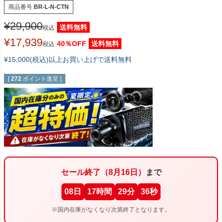
商品番号
BR-L-N-CTN
¥
29,900
送料無料
税込
¥
17,939
40％OFF
送料無料
税込
¥15,000(税込)以上お買い上げで送料無料
[
272
ポイント進呈 ]
セール終了（8月16日）
まで
08
日
17
時間
29
分
35
秒
※国内在庫がなくなり次第終了となります。