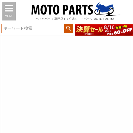
MENU
バイク
パーツ
専門店 | ＜公式＞モトパーツ(MOTO PARTS)