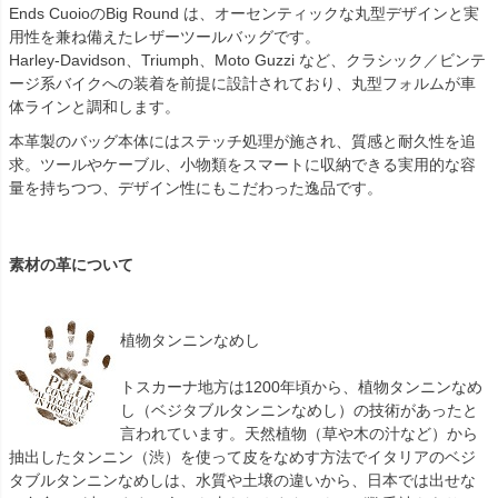
Ends CuoioのBig Round は、オーセンティックな丸型デザインと実
用性を兼ね備えたレザーツールバッグです。
Harley-Davidson、Triumph、Moto Guzzi など、クラシック／ビンテ
ージ系バイクへの装着を前提に設計されており、丸型フォルムが車
体ラインと調和します。
本革製のバッグ本体にはステッチ処理が施され、質感と耐久性を追
求。ツールやケーブル、小物類をスマートに収納できる実用的な容
量を持ちつつ、デザイン性にもこだわった逸品です。
素材の革について
植物タンニンなめし
トスカーナ地方は1200年頃から、植物タンニンなめ
し（ベジタブルタンニンなめし）の技術があったと
言われています。天然植物（草や木の汁など）から
抽出したタンニン（渋）を使って皮をなめす方法でイタリアのベジ
タブルタンニンなめしは、水質や土壌の違いから、日本では出せな