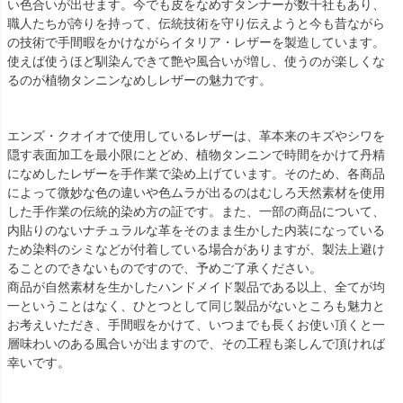
い色合いが出せます。今でも皮をなめすタンナーが数千社もあり、
職人たちが誇りを持って、伝統技術を守り伝えようと今も昔ながら
の技術で手間暇をかけながらイタリア・レザーを製造しています。
使えば使うほど馴染んできて艶や風合いが増し、使うのが楽しくな
るのが植物タンニンなめしレザーの魅力です。
エンズ・クオイオで使用しているレザーは、革本来のキズやシワを
隠す表面加工を最小限にとどめ、植物タンニンで時間をかけて丹精
になめしたレザーを手作業で染め上げています。そのため、各商品
によって微妙な色の違いや色ムラが出るのはむしろ天然素材を使用
した手作業の伝統的染め方の証です。また、一部の商品について、
内貼りのないナチュラルな革をそのまま生かした内装になっている
ため染料のシミなどが付着している場合がありますが、製法上避け
ることのできないものですので、予めご了承ください。
商品が自然素材を生かしたハンドメイド製品である以上、全てが均
一ということはなく、ひとつとして同じ製品がないところも魅力と
お考えいただき、手間暇をかけて、いつまでも長くお使い頂くと一
層味わいのある風合いが出ますので、その工程も楽しんで頂ければ
幸いです。