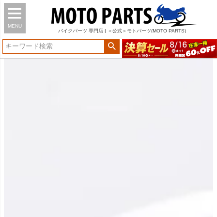
MENU
バイク
パーツ
専門店 | ＜公式＞モトパーツ(MOTO PARTS)