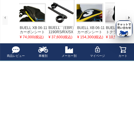
BUELL XB 06-11
BUELL （EBR）
BUELL XB 06-11
BUELL XB ソフ
カーボンシート
1190RS/RX/SX
カーボンシート
トクラッチ Free
カバー S イルム
セパハン 54mm
カウル イルムバ
Spirits
¥ 74,000(税込)
¥ 37,600(税込)
¥ 154,300(税込)
¥ 10,500(税込)
バーガー
フォーククラン
ーガー
プ ウッドクラフ
ト
最近チェックした商品
商品レビュー
車種別
メーカー別
マイページ
カート
BUELL XB/1125
クリップオン セ
パレートハンド
ル Free Spirits
ペー