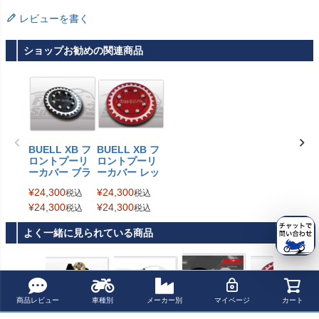
レビューを書く
ショップお勧めの関連商品
BUELL XB フ
BUELL XB フ
ロントプーリ
ロントプーリ
ーカバー ブラ
ーカバー レッ
ック Free Spir
ド Free Spirits
¥
24,300
¥
24,300
税込
税込
its
¥
24,300
¥
24,300
税込
税込
よく一緒に見られている商品
商品レビュー
車種別
メーカー別
マイページ
カート
BUELL XB ソフ
BUELL XB ブレ
Buell XB-9 (03-)
BUELL XB フロ