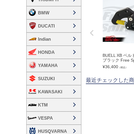
BMW
DUCATI
Indian
HONDA
BUELL XB 
ブラック Free Spi
YAMAHA
¥
36,400
（税込）
SUZUKI
最近チェックした
KAWASAKI
KTM
VESPA
HUSQVARNA