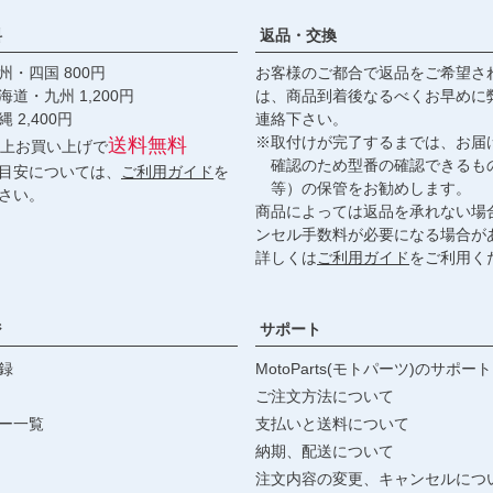
料
返品・交換
・四国 800円
お客様のご都合で返品をご希望さ
九州 1,200円
は、商品到着後なるべくお早めに
,400円
連絡下さい。
※取付けが完了するまでは、お届
送料無料
円以上お買い上げで
確認のため型番の確認できるも
目安については、
ご利用ガイド
を
等）の保管をお勧めします。
さい。
商品によっては返品を承れない場
ンセル手数料が必要になる場合が
詳しくは
ご利用ガイド
をご利用く
ジ
サポート
録
MotoParts(モトパーツ)のサポート
ご注文方法について
ー一覧
支払いと送料について
納期、配送について
注文内容の変更、キャンセルにつ