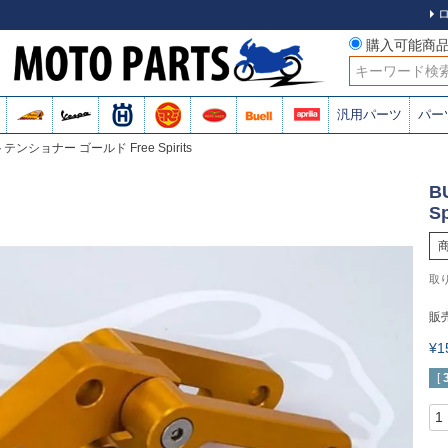
購入可能商
検索
汎用パーツ
パー
トテンショナー ゴールド Free Spirits
B
Sp
販
¥
[