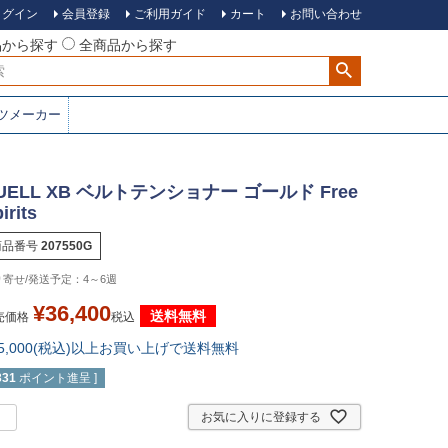
ログイン
会員登録
ご利用ガイド
カート
お問い合わせ
品から探す
全商品から探す
ツメーカー
UELL XB ベルトテンショナー ゴールド Free
irits
商品番号
207550G
4～6週
¥
36,400
送料無料
売価格
税込
15,000(税込)以上お買い上げで送料無料
331
ポイント進呈 ]
お気に入りに登録する