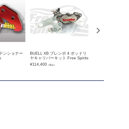
ルトテンショナー
BUELL XB ブレンボ 4 ポッドリ
BUELL XB プー
s
ヤキャリパーキット Free Spirits
ー ブラック Free Spi
¥
114,400
¥
37,500
（税込）
（税込）