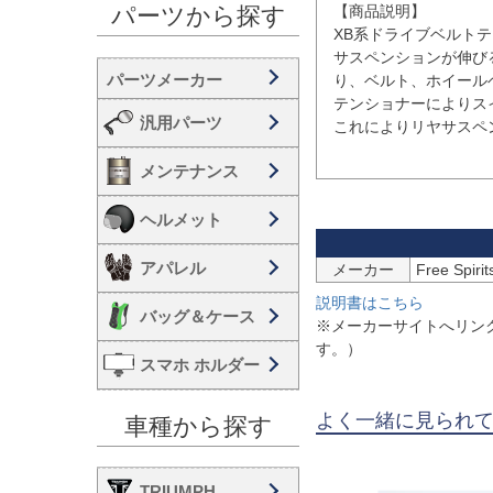
【商品説明】

パーツから探す
XB系ドライブベルトテ
サスペンションが伸び
り、ベルト、ホイール
テンショナーによりス
汎用パーツ
これによりリヤサスペ
メンテナンス
ヘルメット
アパレル
メーカー
Free Spi
説明書はこちら
バッグ＆ケース
※メーカーサイトへリン
す。）
スマホ ホルダー
よく一緒に見られ
車種から探す
TRIUMPH