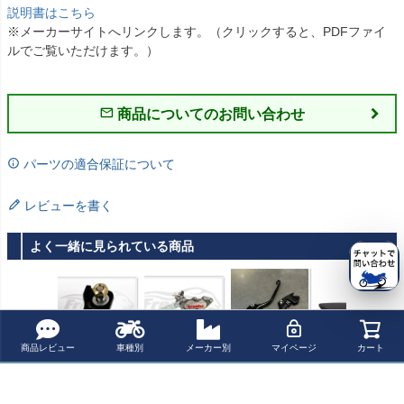
説明書はこちら
※メーカーサイトへリンクします。（クリックすると、PDFファイ
ルでご覧いただけます。）
商品についてのお問い合わせ
パーツの適合保証について
レビューを書く
よく一緒に見られている商品
商品レビュー
車種別
メーカー別
マイページ
カート
BUELL XB ソフ
BUELL XB ブレ
BMW R18 ブレ
ヤマハ テネレ70
トクラッチ Free
ンボ 4 ポッドリ
ーキレバー & ク
0 (20-24) フロン
Spirits
ヤキャリパーキ
ラッチレバー ブ
ト ローシート 20
¥ 10,500(税込)
¥ 114,400(税込)
¥ 45,300(税込)
¥ 68,200(税込)
ット Free Spirits
ラック DKdesig
ｍｍ ブラック ケ
n
ドー