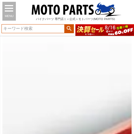
MENU
バイク
パーツ
専門店 | ＜公式＞モトパーツ(MOTO PARTS)