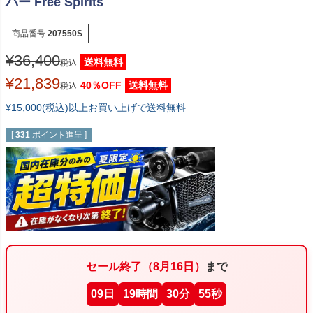
バー Free Spirits
商品番号
207550S
¥
36,400
送料無料
税込
¥
21,839
40％OFF
送料無料
税込
¥15,000(税込)以上お買い上げで送料無料
[
331
ポイント進呈 ]
セール終了（8月16日）
まで
09
日
19
時間
30
分
55
秒