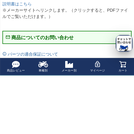
説明書はこちら
※メーカーサイトへリンクします。（クリックすると、PDFファイ
ルでご覧いただけます。）
商品についてのお問い合わせ
パーツの適合保証について
レビューを書く
商品レビュー
車種別
メーカー別
マイページ
カート
よく一緒に見られている商品
【決算SALE】H
【決算SALE】H
Buell XB-9 (03-)
BUELL XB ベル
eld(ヘルド) アン
eld(ヘルド) アン
/ XB-9SX Lightni
トテンショナー
ダーウェア Outla
ダーウェア COO
ng (08-) / XB-12
ブラック Free S
¥ 2,750(税込)
¥ 3,300(税込)
¥ 31,300(税込)
¥ 36,400(税込)
st バラクラバ
LAMAX バラクラ
(04-) ローダウン
pirits
バ
キット(25mm) M