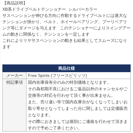
【商品説明】

XB系ドライブベルトテンショナー  シルバーカラー

サスペンションが伸びる方向に作動するドライブベルトには過大な
テンションが掛かり、ベルト、ホイールベアリング、プーリベアリ
ング等にダメージを与えます   このテンショナーによりスイングアー
ムの動きに関係なく、テンションを一定します

これによりリヤサスペンションの動きも結果としてスムーズになり
ます

メーカー
Free Spirits (フリースピリッツ)
特記事項
国内在庫保有分のみの特別価格となります。

その為初期不良におけるご返品以外のキャンセルやご
交換等の対応を行わせて頂く事が出来ません。

また、売り違い等で国内在庫分がなくなってしまいお
取り寄せとなってしまった分に関しましては定価販売
となります。

その際におきましては個別にご連絡を行わせて頂きま
すので予めご了承ください。