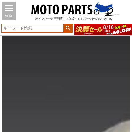
MENU
バイク
パーツ
専門店 | ＜公式＞モトパーツ(MOTO PARTS)