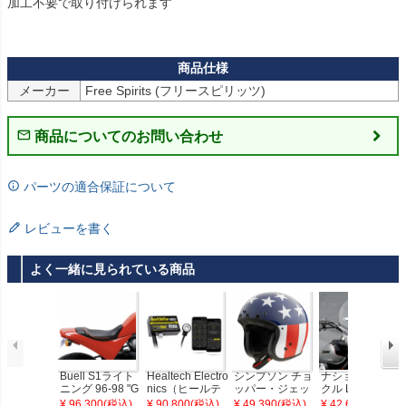
加工不要で取り付けられます

メーカー
Free Spirits (フリースピリッツ)
商品についてのお問い合わせ
パーツの適合保証について
レビューを書く
よく一緒に見られている商品
Buell S1ライト
Healtech Electro
シンプソン チョ
ナショナルサイ
ニング 96-98 "G
nics（ヒールテ
ッパー・ジェッ
クル Low Boy H
UNFIGHTER" ガ
ックエレクトロ
ト ヘルメット
eavy Duty スク
¥ 96,300(税込)
¥ 90,800(税込)
¥ 49,390(税込)
¥ 42,600(税込)