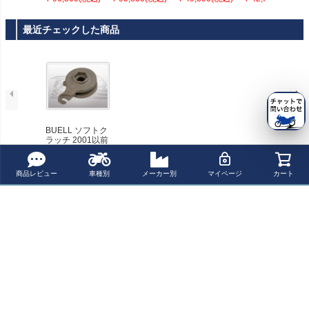
ンファイターシ
ニクス） クイッ
(イージー)
リーン ウインド
ート Corbin(コル
クシフター EAS
シールド
ビン)
Y iQSE-W1+QS
最近チェックした商品
X-P4B
BUELL ソフトク
ラッチ 2001以前
Free Spirits
商品レビュー
車種別
メーカー別
マイページ
カート
ペー
ジト
新規会員登録でお得に便利にお買い物
ップ
へ
ポイントプレゼント
レビューを書いて