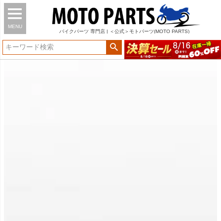
MENU
バイク
パーツ
専門店 | ＜公式＞モトパーツ(MOTO PARTS)