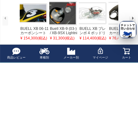
BUELL XB 06-11
Buell XB-9 (03-)
BUELL XB ブレ
BUELL XB 06-11
カーボンシート
/ XB-9SX Lightni
ンボ 4 ポッドリ
カーボンエアボ
カウル イルムバ
ng (08-) / XB-12
ヤキャリパーキ
ックスカバー イ
¥ 154,300(税込)
¥ 31,300(税込)
¥ 114,400(税込)
¥ 76,400(税込)
ーガー
(04-) ローダウン
ット Free Spirits
ルムバーガー
キット(25mm) M
IZU
最近チェックした商品
商品レビュー
車種別
メーカー別
マイページ
カート
BUELL XB フロ
ントアクスルス
ライダープロテ
クター Free Spiri
ts
ペー