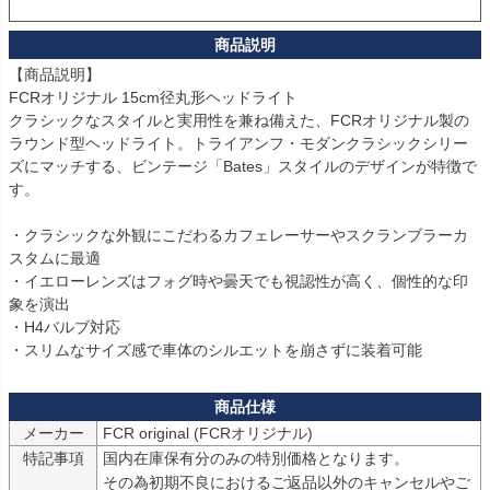
【商品説明】

FCRオリジナル 15cm径丸形ヘッドライト

クラシックなスタイルと実用性を兼ね備えた、FCRオリジナル製の
ラウンド型ヘッドライト。トライアンフ・モダンクラシックシリー
ズにマッチする、ビンテージ「Bates」スタイルのデザインが特徴で
す。

・クラシックな外観にこだわるカフェレーサーやスクランブラーカ
スタムに最適

・イエローレンズはフォグ時や曇天でも視認性が高く、個性的な印
象を演出

・H4バルブ対応

・スリムなサイズ感で車体のシルエットを崩さずに装着可能
メーカー
FCR original (FCRオリジナル)
特記事項
国内在庫保有分のみの特別価格となります。

その為初期不良におけるご返品以外のキャンセルやご