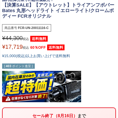
【決算SALE】【アウトレット】トライアンフボバー
Bates 丸形ヘッドライト イエローライト/クロームボ
ディー FCRオリジナル
商品番号
FCR-UN-20011116-C
¥
44,300
送料無料
税込
¥
17,719
60％OFF
送料無料
税込
¥15,000(税込)以上お買い上げで送料無料
[
403
ポイント進呈 ]
セール終了（8月16日）
まで