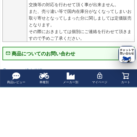
交換等の対応を行わせて頂く事が出来ません。

また、売り違い等で国内在庫分がなくなってしまいお
取り寄せとなってしまった分に関しましては定価販売
となります。

その際におきましては個別にご連絡を行わせて頂きま
すので予めご了承ください。
商品についてのお問い合わせ
パーツの適合保証について
商品レビュー
車種別
メーカー別
マイページ
カート
レビューを書く
よく一緒に見られている商品
トライアンフボ
(WMW) 5-3/4イ
DragSpecialties
【決算SALE】ト