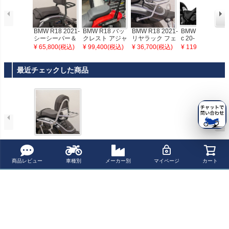
BMW R18 2021-
BMW R18 バッ
BMW R18 2021-
BMW R18/Classi
シーシーバー＆
クレスト アジャ
リヤラック フェ
c 20- バックレス
キャリア（パッ
スタブル機構付
ーリング(Fehlin
ト/シーシーバー
¥ 65,800(税込)
¥ 99,400(税込)
¥ 36,700(税込)
¥ 119,900(税込)
ド付） ブラック
き DKデザイン
g)
ブラック ワンダ
フェーリング(Fe
ーリッヒ
hling)
最近チェックした商品
BMW R18 2021-
シーシーバー＆
キャリア（パッ
商品レビュー
車種別
メーカー別
マイページ
カート
ド付） クローム
フェーリング(Fe
hling)
ペー
ジト