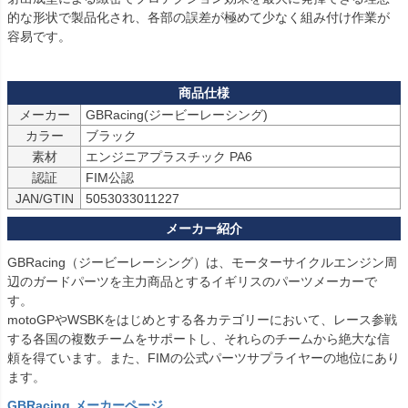
的な形状で製品化され、各部の誤差が極めて少なく組み付け作業が
容易です。
メーカー
GBRacing(ジービーレーシング)
カラー
ブラック
素材
エンジニアプラスチック PA6
認証
FIM公認
JAN/GTIN
5053033011227
GBRacing（ジービーレーシング）は、モーターサイクルエンジン周
辺のガードパーツを主力商品とするイギリスのパーツメーカーで
す。
motoGPやWSBKをはじめとする各カテゴリーにおいて、レース参戦
する各国の複数チームをサポートし、それらのチームから絶大な信
頼を得ています。また、FIMの公式パーツサプライヤーの地位にあり
ます。
GBRacing メーカーページ