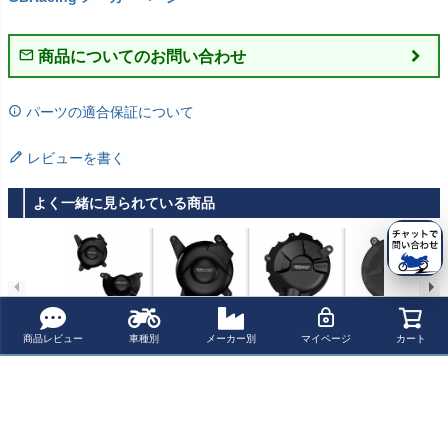
商品についてのお問い合わせ
パーツの適合保証について
レビューを書く
よく一緒に見られている商品
GBRacing エン
GBRacing オル
GBRacing クラ
GBRacing クラ
ジンカバーセッ
タネーターカバ
ッチカバー BMW
ッチカバー DUC
商品レビュー
車種別
メーカー別
マイページ
カート
ト EBR 1190RX
ー EBR 1190RX
S1000RR
ATI 1199/パニガ
¥ 36,630(税込)
¥ 22,200(税込)
¥ 23,200(税込)
¥ 24,200(税込)
/ 1125
/ 1125
ーレ V2
最近チェックした商品