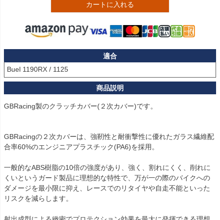
カートに入れる
適合
Buel 1190RX / 1125
GBRacing製のクラッチカバー(２次カバー)です。
GBRacingの２次カバーは、強靭性と耐衝撃性に優れたガラス繊維配
合率60%のエンジニアプラスチック(PA6)を採用。
一般的なABS樹脂の10倍の強度があり、強く、割れにくく、削れに
くいというガード製品に理想的な特性で、万が一の際のバイクへの
ダメージを最小限に抑え、レースでのリタイヤや自走不能といった
リスクを減らします。
射出成型による緻密でプロテクション効果を最大に発揮できる理想