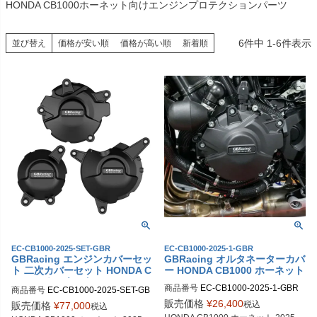
HONDA CB1000ホーネット向けエンジンプロテクションパーツ
6
件中
1
-
6
件表示
並び替え
価格が安い順
価格が高い順
新着順
EC-CB1000-2025-SET-GBR
EC-CB1000-2025-1-GBR
GBRacing エンジンカバーセッ
GBRacing オルタネーターカバ
ト 二次カバーセット HONDA C
ー HONDA CB1000 ホーネット
B1000 ホーネット
商品番号
EC-CB1000-2025-1-GBR

商品番号
EC-CB1000-2025-SET-GB
gbr_EC-CB1000-2025-1-GBR
R

販売価格
¥
26,400
税込
販売価格
¥
77,000
税込
gbr_EC-CB1000-2025-SET-GBR