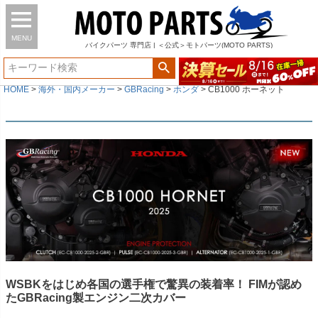
MENU
バイク
パーツ
専門店 | ＜公式＞モトパーツ(MOTO PARTS)
HOME
海外・国内メーカー
GBRacing
ホンダ
CB1000 ホーネット
WSBKをはじめ各国の選手権で驚異の装着率！ FIMが認め
たGBRacing製エンジン二次カバー