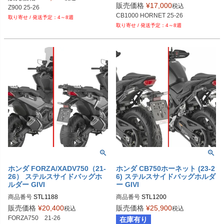
販売価格
¥
17,000
税込
Z900 25-26
CB1000 HORNET 25-26
4～8週
4～8週
ホンダ FORZA/XADV750（21-
ホンダ CB750ホーネット (23-2
26） ステルスサイドバッグホ
6) ステルスサイドバッグホルダ
ルダー GIVI
ー GIVI
商品番号
商品番号
STL1200
販売価格
¥
20,400
販売価格
¥
25,900
税込
税込
FORZA750　21-26

在庫有り