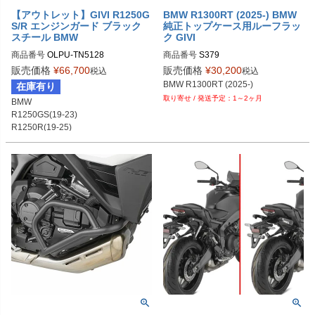
【アウトレット】GIVI R1250G
BMW R1300RT (2025-) BMW
S/R エンジンガード ブラック
純正トップケース用ルーフラッ
スチール BMW
ク GIVI
商品番号
OLPU-TN5128
商品番号
S379
販売価格
¥
66,700
販売価格
¥
30,200
税込
税込
BMW R1300RT (2025-)
在庫有り
1～2ヶ月
BMW

R1250GS(19-23)

R1250R(19-25)

R1250RS(19-22)