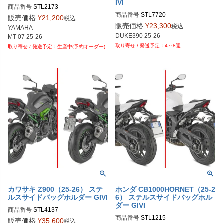
IVI
商品番号
STL2173

商品番号
STL7720

販売価格
¥
21,200
税込
販売価格
¥
23,300
税込
YAMAHA

DUKE390 25-26
4～8週
生産中(予約オーダー)
カワサキ Z900（25-26） ステ
ホンダ CB1000HORNET（25-2
ルスサイドバッグホルダー GIVI
6） ステルスサイドバッグホル
ダー GIVI
商品番号
STL4137

商品番号
STL1215

販売価格
¥
35,600
税込