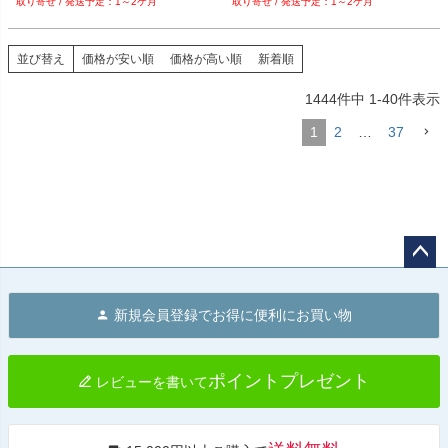
1～2ケ月
1～2ケ月
並び替え
価格が安い順
価格が高い順
新着順
1444
件中
1
-
40
件表示
1
2
…
37
ペー
ジト
新規会員登録でお得に便利にお買い物
ップ
へ
ポイントプレゼント
レビューを書いて