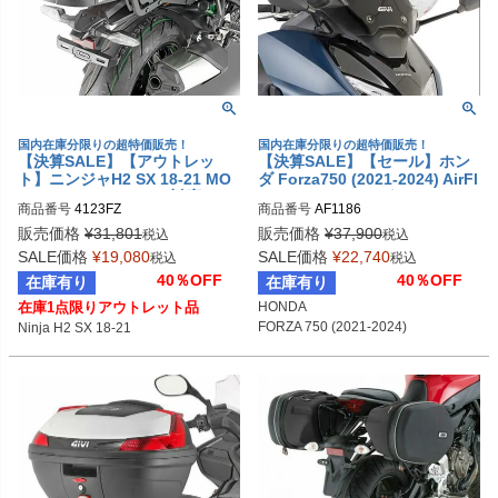
国内在庫分限りの超特価販売！
国内在庫分限りの超特価販売！
【決算SALE】【アウトレッ
【決算SALE】【セール】ホン
ト】ニンジャH2 SX 18-21 MO
ダ Forza750 (2021-2024) AirFl
NOKEY/MONOLOCK対応トッ
ow スライディングスクリーン
商品番号
4123FZ
商品番号
AF1186
プケース用 リアキャリア GIVI
GIVI
販売価格
¥
31,801
販売価格
¥
37,900
税込
税込
SALE価格
¥
19,080
SALE価格
¥
22,740
税込
税込
40％OFF
40％OFF
在庫有り
在庫有り
在庫1点限りアウトレット品
HONDA

FORZA 750 (2021-2024)
Ninja H2 SX 18-21