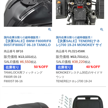
国内在庫分限りの超特価販売！
国内在庫分限りの超特価販売！
【決算SALE】BMW F800R/F8
【決算SALE】TENERE(テネ
00ST/F800GT 06-19 TANKLO
レ)700 19-24 MONOKEY サイ
CK タンクバッグアタッチメン
ドケースホルダー GIVI
商品番号
BF16
商品番号
ト GIVI
販売価格
¥
13,101
販売価格
¥
63,701
税込
税込
SALE価格
¥
6,550
SALE価格
¥
38,220
税込
税込
50％OFF
40％OFF
在庫有り
在庫有り
TANKLOCK用フィッティング

MONOKEYシステム対応のサイドマ
F800R 09-19

ウント

F800ST 06-16

TENERE(テネレ)700 19-24
F800GT 13-19