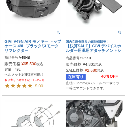
GIVI V49N AIR モノキー トップ
国内在庫分限りの超特価販売！
ケース 49L ブラック/スモーク
【決算SALE】GIVI デバイスホ
リフレクター
ルダー用汎用アタッチメントシ
ステム (8-35mm用)
商品番号
V49NB
商品番号
S95KIT
販売価格
¥
65,500
税込
販売価格
¥
4,301
税込
容量：49L

SALE価格
¥
2,580
税込
ヘルメット2個収容可能！
40％OFF
在庫有り
1～2ヶ月
直径8-35mmのハンドルバーやミラ
5.00
ー等にマウントできます。