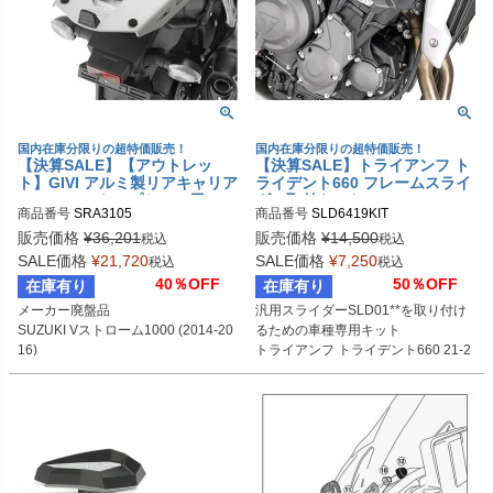
国内在庫分限りの超特価販売！
国内在庫分限りの超特価販売！
【決算SALE】【アウトレッ
【決算SALE】トライアンフ ト
ト】GIVI アルミ製リアキャリア
ライデント660 フレームスライ
MONOKEYトップケース用 SU
ダー取付キット GIVI
商品番号
SRA3105
商品番号
SLD6419KIT
ZUKI Vストローム1000 (2014-
2016)
販売価格
¥
36,201
販売価格
¥
14,500
税込
税込
SALE価格
¥
21,720
SALE価格
¥
7,250
税込
税込
40％OFF
50％OFF
在庫有り
在庫有り
メーカー廃盤品

汎用スライダーSLD01**を取り付け
SUZUKI Vストローム1000 (2014-20
るための車種専用キット

16)
トライアンフ トライデント660 21-2
4