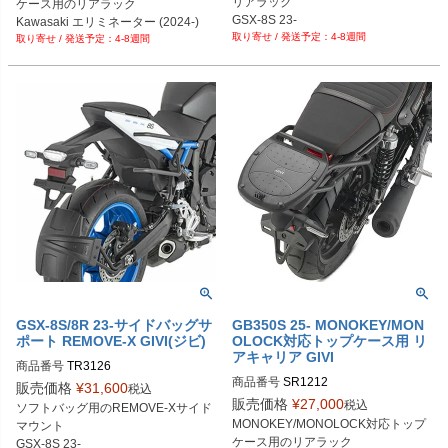
リアラック

ケース用のリアラック

GSX-8S 23-

Kawasaki エリミネーター (2024-)
4-8週間
GSX-8R 23-
4-8週間
GSX-8S/8R 23-サイドバッグサ
GB350S 25- MONOKEY/MON
ポート REMOVE-X GIVI(ジビ)
OLOCK対応トップケース用 リ
アキャリア GIVI
商品番号
TR3126
商品番号
SR1212
販売価格
¥
31,600
税込
販売価格
¥
27,000
税込
ソフトバッグ用のREMOVE-Xサイド
MONOKEY/MONOLOCK対応トップ
マウント

ケース用のリアラック

GSX-8S 23-
