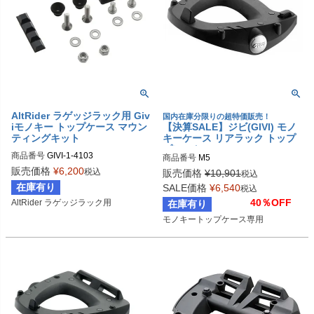
AltRider ラゲッジラック用 Giv
国内在庫分限りの超特価販売！
iモノキー トップケース マウン
【決算SALE】ジビ(GIVI) モノ
ティングキット
キーケース リアラック トップ
プレート
商品番号
GIVI-1-4103

商品番号
M5
販売価格
¥
6,200
税込
販売価格
¥
10,901
税込
在庫有り
SALE価格
¥
6,540
税込
40％OFF
AltRider ラゲッジラック用
在庫有り
モノキートップケース専用