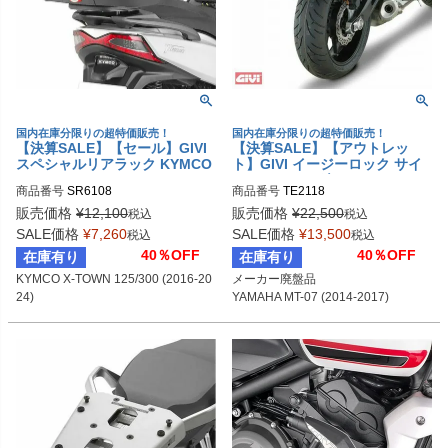
国内在庫分限りの超特価販売！
国内在庫分限りの超特価販売！
【決算SALE】【セール】GIVI
【決算SALE】【アウトレッ
スペシャルリアラック KYMCO
ト】GIVI イージーロック サイ
X-TOWN 125/300 (2016-2025)
ドバックホルダー YAMAHA MT
商品番号
SR6108
商品番号
TE2118
-07 (2014-2017)
販売価格
¥
12,100
販売価格
¥
22,500
税込
税込
SALE価格
¥
7,260
SALE価格
¥
13,500
税込
税込
40％OFF
40％OFF
在庫有り
在庫有り
KYMCO X-TOWN 125/300 (2016-20
メーカー廃盤品

24)
YAMAHA MT-07 (2014-2017)