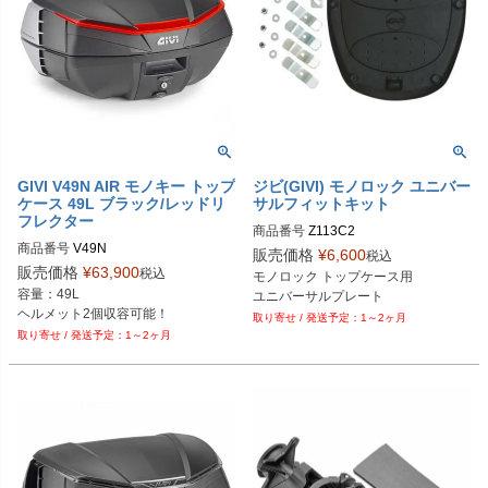
GIVI V49N AIR モノキー トップ
ジビ(GIVI) モノロック ユニバー
ケース 49L ブラック/レッドリ
サルフィットキット
フレクター
商品番号
商品番号
V49N
販売価格
¥
6,600
税込
販売価格
¥
63,900
税込
モノロック トップケース用

容量：49L

ユニバーサルプレート
ヘルメット2個収容可能！
1～2ヶ月
1～2ヶ月