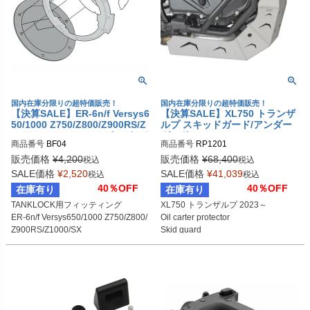
国内在庫分限りの超特価販売！
国内在庫分限りの超特価販売！
【決算SALE】ER-6n/f Versys6
【決算SALE】XL750 トランザ
50/1000 Z750/Z800/Z900RS/Z
ルプ スキッドガード/アンダー
1000/SX TANKLOCK タンクバ
ガード GIVI
商品番号
BF04
商品番号
ッグアタッチメント GIVI
販売価格
¥
4,200
販売価格
¥
68,400
税込
税込
SALE価格
¥
2,520
SALE価格
¥
41,039
税込
税込
40％OFF
40％OFF
在庫有り
在庫有り
TANKLOCK用フィッティング

XL750 トランザルプ 2023～

ER-6n/f Versys650/1000 Z750/Z800/
Oil carter protector

Z900RS/Z1000/SX
Skid guard

Under guard
