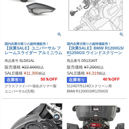
国内在庫分限りの超特価販売！
国内在庫分限りの超特価販売！
【決算SALE】ユニバーサル フ
【決算SALE】BMW R1200GS/
レームスライダー アルミニウム
R1250GS ウインドスクリーン
シルバー GIVI
用 フィッティングキット GIVI
商品番号
SLD01AL
商品番号
D5131KIT
販売価格
¥
22,600
販売価格
¥
7,200
税込
税込
SALE価格
¥
11,300
SALE価格
¥
4,319
税込
税込
50％OFF
40％OFF
在庫有り
在庫有り
グラスファイバー強化ポリマー製

5124DT/5124Dスクリーン用

ユニバーサル(汎用)
BMW R1200GS/R1250GS