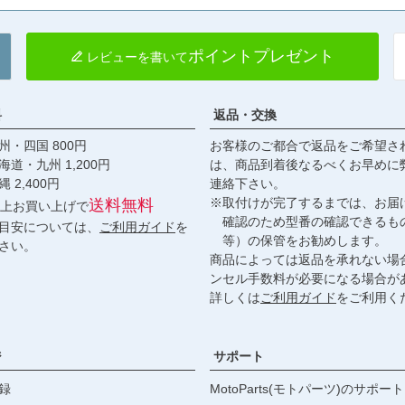
ポイントプレゼント
レビューを書いて
料
返品・交換
・四国 800円
お客様のご都合で返品をご希望さ
九州 1,200円
は、商品到着後なるべくお早めに
,400円
連絡下さい。
※取付けが完了するまでは、お届
送料無料
円以上お買い上げで
確認のため型番の確認できるも
目安については、
ご利用ガイド
を
等）の保管をお勧めします。
さい。
商品によっては返品を承れない場
ンセル手数料が必要になる場合が
詳しくは
ご利用ガイド
をご利用く
ジ
サポート
録
MotoParts(モトパーツ)のサポート