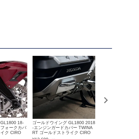
1800 18-
ゴールドウイング GL1800 2018
ゴールドウイング GL1
トフォークカバ
-エンジンガードカバー TWINA
18-20 スクリーン Fl
ク CIRO
RT ゴールドストライク CIRO
チ スモーク KLOCK