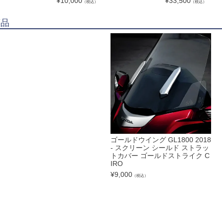
¥
10,000
¥
33,500
（税込）
（税込）
商品
ゴールドウイング GL1800 2018
- スクリーン シールド ストラッ
トカバー ゴールドストライク C
IRO
¥
9,000
（税込）