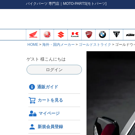
バイク
パーツ
専門店｜MOTO-PARTS[モトパーツ]
HOME
海外・国内メーカー
ゴールドストライク
ゴールドウイ
ゲスト 様こんにちは
ログイン
通販ガイド
カートを見る
マイページ
新規会員登録