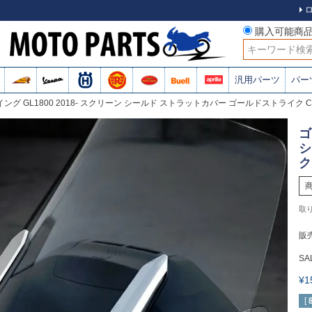
購入可能商
検索
汎用パーツ
パー
ング GL1800 2018- スクリーン シールド ストラットカバー ゴールドストライク C
ゴ
シ
ク
販
SA
¥
[