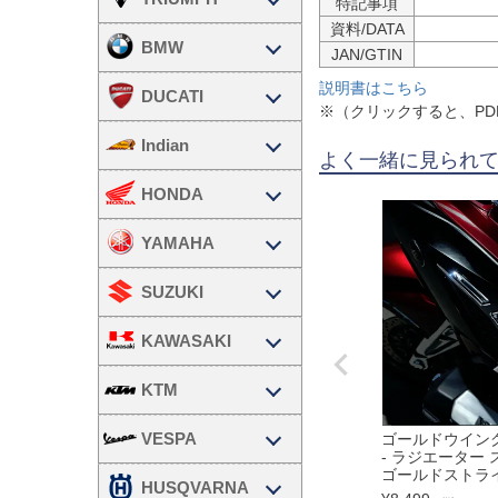
特記事項
資料/DATA
BMW
JAN/GTIN
説明書はこちら
DUCATI
※（クリックすると、P
Indian
よく一緒に見られ
HONDA
YAMAHA
SUZUKI
KAWASAKI
KTM
VESPA
ゴールドウイング G
- ラジエーター
ゴールドストライ
HUSQVARNA