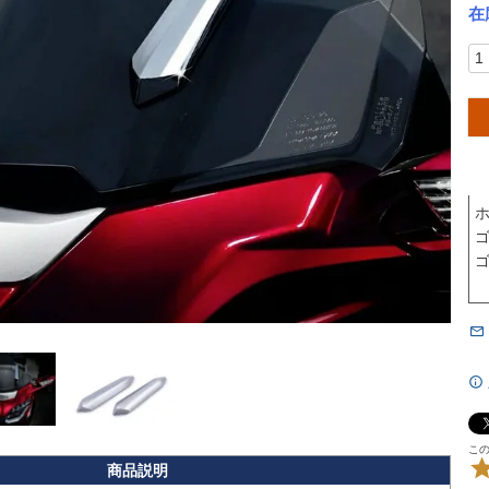
在
ホ
ゴ
ゴ