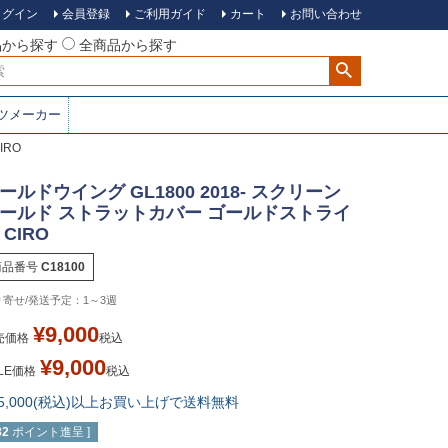
ログイン
会員登録
ご利用ガイド
カート
お問い合わせ
品から探す
全商品から探す
ツメーカー
IRO
ールドウイング GL1800 2018- スクリーン
ールド ストラットカバー ゴールドストライ
 CIRO
商品番号
C18100
1～3週
¥
9,000
売価格
税込
¥
9,000
LE価格
税込
15,000(税込)以上お買い上げで送料無料
82
ポイント進呈 ]