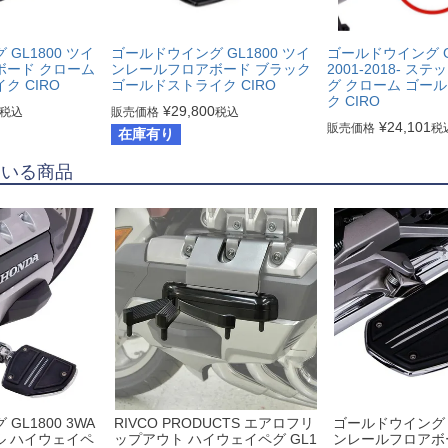
GL1800 ツイ
ゴールドウイング GL1800 ツイ
ゴールドウイング GL
ボード クローム
ンレールフロアボード ブラック
2001-2018- ス
ク CIRO
ゴールドストライク CIRO
グ クローム ゴー
ク CIRO
¥
29,800
税込
販売価格
税込
¥
24,101
販売価格
税
在庫有り
ている商品
GL1800 3WA
RIVCO PRODUCTS エアロフリ
ゴールドウイング G
ル ハイウェイペ
ップアウト ハイウェイペグ GL1
ンレールフロアボ