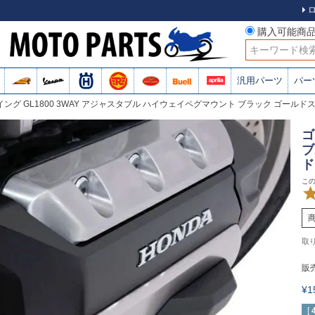
購入可能商
検索
汎用パーツ
パー
ング GL1800 3WAY アジャスタブル ハイウェイペグマウント ブラック ゴールドス
ゴ
ブ
ド
販
¥
[