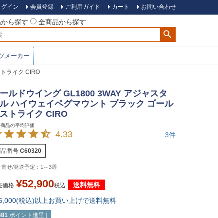
ログイン
会員登録
ご利用ガイド
カート
お問い合わせ
品から探す
全商品から探す
ツメーカー
トライク CIRO
ールドウイング GL1800 3WAY アジャスタ
ル ハイウェイペグマウント ブラック ゴール
ストライク CIRO
4.33
3
商品番号
C60320
1～3週
¥
52,900
送料無料
売価格
税込
15,000(税込)以上お買い上げで送料無料
481
ポイント進呈 ]