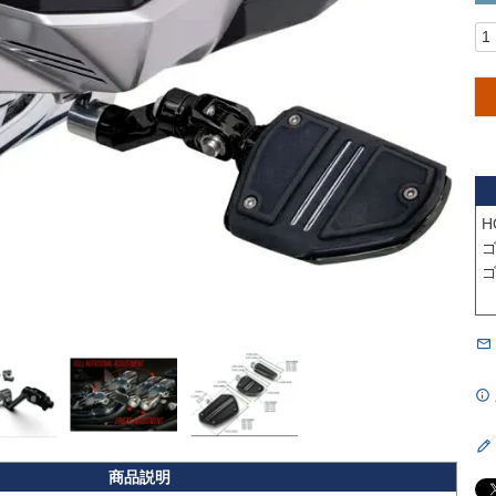
H
ゴ
ゴ