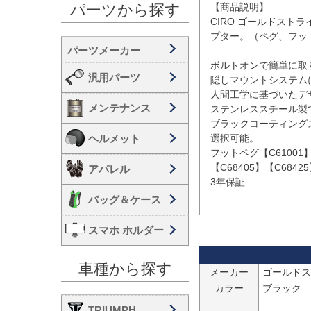
【商品説明】

パーツから探す
CIRO ゴールドスト
プター。（ペグ、フッ
ボルトオンで簡単に取り
汎用パーツ
隠しマウントシステム
人間工学に基づいたデザ
メンテナンス
ステンレススチール製
ブラックコーティング
ヘルメット
選択可能。

フットペグ【C61001
【C68405】【C684
アパレル
3年保証 

バッグ＆ケース
スマホ ホルダー
車種から探す
メーカー
ゴールドスト
カラー
ブラック

TRIUMPH