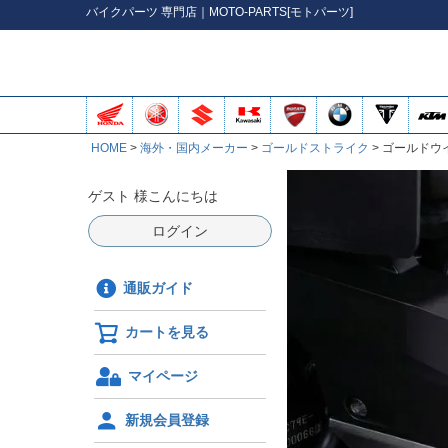
バイク
パーツ
専門店｜MOTO-PARTS[モトパーツ]
HOME
海外・国内メーカー
ゴールドストライク
ゴールドウイ
ゲスト 様こんにちは
ログイン
通販ガイド
カートを見る
マイページ
新規会員登録