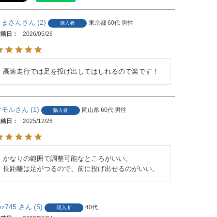
うまさん
2
東京都
60代
男性
購入者
投稿日
2026/05/26
高速走行では足を投げ出してはしれるので楽です！
マモル
1
岡山県
60代
男性
購入者
投稿日
2025/12/26
かなりの範囲で調整可能なところがいい。

長距離は足がつるので、前に投げ出せるのがいい。
yz745
5
40代
購入者