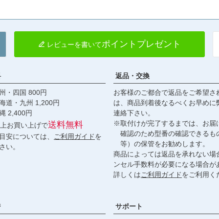
ポイントプレゼント
レビューを書いて
料
返品・交換
・四国 800円
お客様のご都合で返品をご希望さ
九州 1,200円
は、商品到着後なるべくお早めに
,400円
連絡下さい。
※取付けが完了するまでは、お届
送料無料
円以上お買い上げで
確認のため型番の確認できるも
目安については、
ご利用ガイド
を
等）の保管をお勧めします。
さい。
商品によっては返品を承れない場
ンセル手数料が必要になる場合が
詳しくは
ご利用ガイド
をご利用く
ジ
サポート