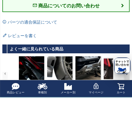
商品についてのお問い合わせ
パーツの適合保証について
レビューを書く
よく一緒に見られている商品
ゴールドウイン
ゴールドウイン
ゴールドウイン
ゴールドウイン
グ GL1800 2018
グ GL1800 フロ
グ GL1800 2018
グ GL1800 18-
- ラジエーター
ントフェンダー
-エンジンガード
リアフェンダー
¥ 8,499(税込)
¥ 10,300(税込)
¥ 12,699(税込)
¥ 23,700(税込)
商品レビュー
車種別
メーカー別
マイページ
カート
スロットトリム
エクステンショ
カバー TWINAR
エクステンショ
ゴールドストラ
ン ゴールドスト
T ゴールドスト
ナー ゴールドス
イク CIRO
ライク CIRO
ライク CIRO
トライク CIRO
最近チェックした商品