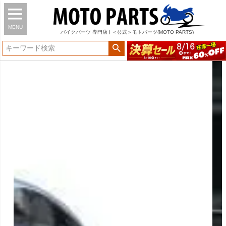
MENU
バイク
パーツ
専門店 | ＜公式＞モトパーツ(MOTO PARTS)