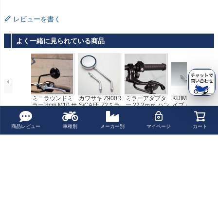
レビューを書く
よく一緒に見られている商品
ミニラウンドミ
カワサキ Z900R
ミラーアダプタ
KIJIMA ユーロタ
ラー 8cm M10 サ
S/CAFE Z2ミラ
ー 22.2ｍｍ ハン
イプ・4インチ
テンブラック BA
ー(汎用) クロー
ドルバー用 M10
ラウンドミラー
¥ 14,319(税込)
¥ 5,170(税込)
¥ 4,092(税込)
¥ 3,520(税込)
AK
ム DOREMI COL
BAAK
(左右兼用) クロ
LECTION
ーム
商品レビュー
車種別
メーカー別
マイページ
カート
最近チェックした商品
【セール】EMG
O 汎用 クラシッ