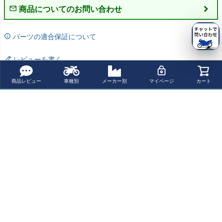
商品についてのお問い合わせ
パーツの適合保証について
レビューを書く
よく一緒に見られている商品
商品レビュー
車種別
メーカー別
マイページ
カート
グッズ(GOODS)
グッズ(GOODS)
カワサキ エスト
グッズ(GOODS)
ESPECIALLY TA
ESPECIALLY TA
レヤ ヴィンテー
ESPECIALLY TA
PERED CORN
PERED CORN
ジマフラー フル
PERED CORN
¥ 38,500(税込)
¥ 38,500(税込)
¥ 55,300(税込)
¥ 38,500(税込)
スリップオン
スリップオン
エキ ダウンモー
スリップオン
マフラー 250T
マフラー グラ
ターロック
マフラー ブラ
R(FI対応)
ストラッカー/ビ
ック エストレ
最近チェックした商品
ッグボーイ 08’～
ヤ(FI対応)
(FI対応)