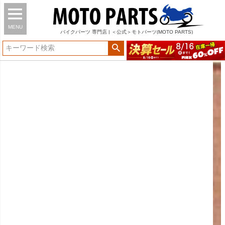
MENU
バイク
パーツ
専門店 | ＜公式＞モトパーツ(MOTO PARTS)