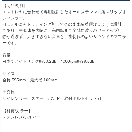
【商品説明】

エストレヤに合わせて専用設計したオールステンレス製スリップオ
ンマフラー。

FIモデルにもセッティング無しでそのまま装着頂けるように設計し
てあり、中低速を大幅に、高回転まで全域に渡りパワーアップ!

静か過ぎず、大きすぎない音量と、歯切れのよいサウンドのマフラ
ーです。

音量

FI車でアイドリング時83.2db、4000rpm時98.6db

サイズ

全長:595mm　最大径:100mm

内容物

サイレンサー、ステー、バンド、取付ボルトセットx1

【材質/カラー】

ステンレス/シルバー
