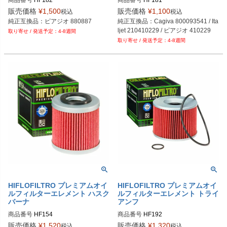
商品番号
HF182
商品番号
HF181
販売価格
¥
1,500
販売価格
¥
1,100
税込
税込
純正互換品：ピアジオ 880887
純正互換品：Cagiva 800093541 / Ita
ljet 210410229 / ピアジオ 410229
4-8週間
4-8週間
HIFLOFILTRO プレミアムオイ
HIFLOFILTRO プレミアムオイ
ルフィルターエレメント ハスク
ルフィルターエレメント トライ
バーナ
アンフ
商品番号
HF154
商品番号
HF192
販売価格
¥
1,520
販売価格
¥
1,320
税込
税込