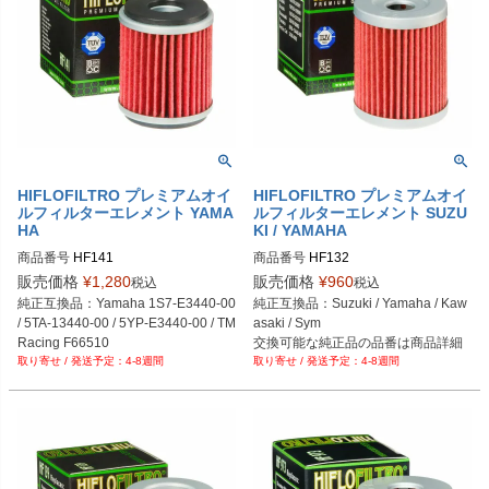
HIFLOFILTRO プレミアムオイ
HIFLOFILTRO プレミアムオイ
ルフィルターエレメント YAMA
ルフィルターエレメント SUZU
HA
KI / YAMAHA
商品番号
HF141
商品番号
HF132
販売価格
¥
1,280
販売価格
¥
960
税込
税込
純正互換品：Yamaha 1S7-E3440-00 
純正互換品：Suzuki / Yamaha / Kaw
/ 5TA-13440-00 / 5YP-E3440-00 / TM 
asaki / Sym
Racing F66510
交換可能な純正品の品番は商品詳細
4-8週間
4-8週間
をご確認下さい。