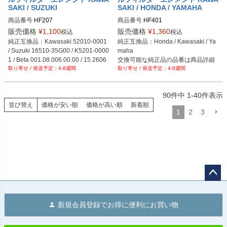
SAKI / SUZUKI
SAKI / HONDA / YAMAHA
商品番号
HF207
商品番号
HF401
販売価格
¥
1,100
販売価格
¥
1,360
税込
税込
純正互換品：Kawasaki 52010-0001 
純正互換品：Honda / Kawasaki / Ya
/ Suzuki 16510-35G00 / K5201-0000
maha
1 / Beta 001.08.006.00.00 / 15.2606
交換可能な純正品の品番は商品詳細
4-8週間
4-8週間
0.000
をご確認下さい。
90
件中
1
-
40
件表示
並び替え
価格が安い順
価格が高い順
新着順
1
2
3
ペー
ジト
新規会員登録でお得に便利にお買い物
ップ
へ