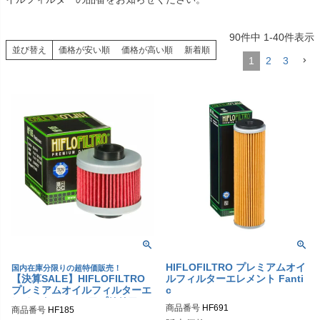
90
件中
1
-
40
件表示
並び替え
価格が安い順
価格が高い順
新着順
1
2
3
HIFLOFILTRO プレミアムオイ
国内在庫分限りの超特価販売！
【決算SALE】HIFLOFILTRO
ルフィルターエレメント Fanti
プレミアムオイルフィルターエ
c
レメント BMW / アプリリア
商品番号
HF691
商品番号
HF185