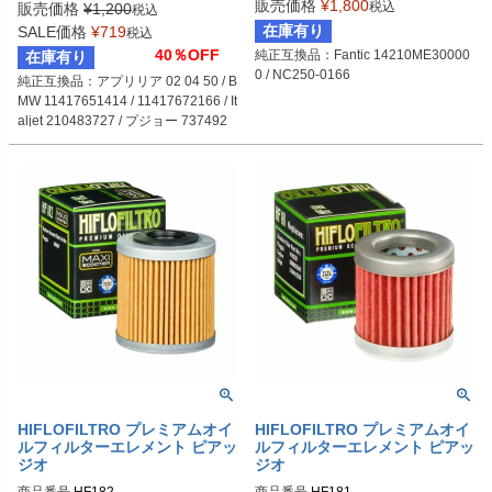
販売価格
¥
1,800
税込
販売価格
¥
1,200
税込
在庫有り
SALE価格
¥
719
税込
40％OFF
純正互換品：Fantic 14210ME30000
在庫有り
0 / NC250-0166
純正互換品：アプリリア 02 04 50 / B
MW 11417651414 / 11417672166 / It
aljet 210483727 / プジョー 737492
HIFLOFILTRO プレミアムオイ
HIFLOFILTRO プレミアムオイ
ルフィルターエレメント ピアッ
ルフィルターエレメント ピアッ
ジオ
ジオ