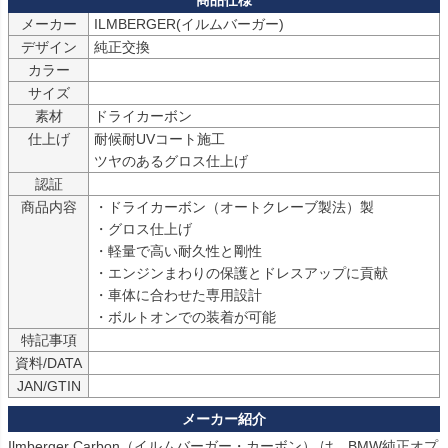
メーカー
ILMBERGER(イルムバーガー)
デザイン
純正交換
カラー
サイズ
素材
ドライカーボン
仕上げ
耐候耐UVコート施工

ツヤのあるグロス仕上げ
認証
商品内容
・ドライカーボン（オートクレーブ製法）製

・グロス仕上げ

・軽量で高い耐久性と剛性

・エンジンまわりの保護とドレスアップに貢献

・車体に合わせた専用設計

・ボルトオンでの装着が可能
特記事項
資料/DATA
JAN/GTIN
Ilmberger Carbon（イルムバーガー・カーボン） は、BMW純正オプ