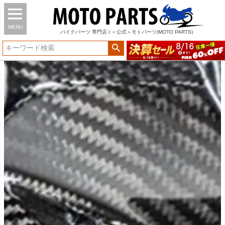
MENU
バイク
パーツ
専門店 | ＜公式＞モトパーツ(MOTO PARTS)