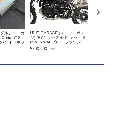
 シングルシートカ
UNIT GARAGE (ユニットガレー
BMW アールナインテ
ption719
ジ) /R7シリーズ 外装 キット B
用 3インチライズ セ
ク/ライトホワ
MW R-nine ブルー/ブラウン
mフォーククランプ
フト
¥
700,500
（税込）
¥
54,000
（税込）