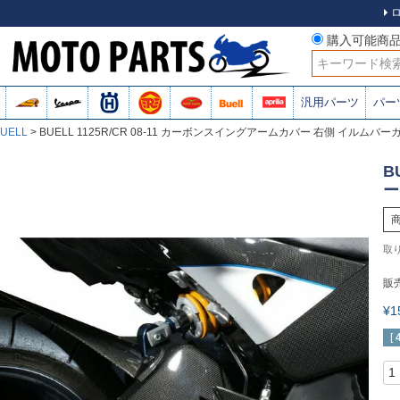
購入可能商
検索
汎用パーツ
パー
UELL
BUELL 1125R/CR 08-11 カーボンスイングアームカバー 右側 イルムバー
B
ー
販
¥
[