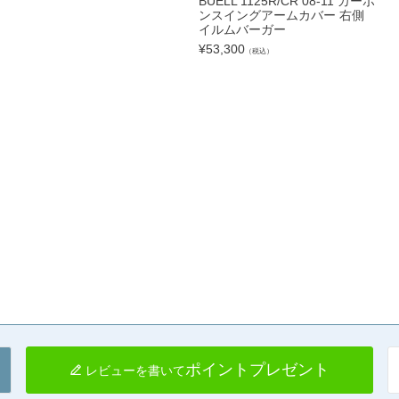
BUELL 1125R/CR 08-11 カーボ
ンスイングアームカバー 右側
イルムバーガー
¥
53,300
（税込）
ポイントプレゼント
レビューを書いて