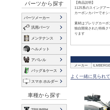
【商品説明】

パーツから探す
1125系のスイングア
カーボンカバーでオシャ
素材はプレリグカーボ
汎用パーツ
独自開発された特殊ク
ります

メンテナンス
ヘルメット
アパレル
メーカー
ILMBER
バッグ＆ケース
よく一緒に見られ
スマホ ホルダー
車種から探す
TRIUMPH