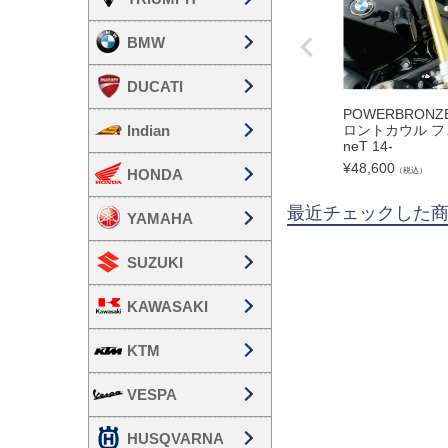
BMW
DUCATI
POWERBRON
ロントカウル フェ
Indian
neT 14-
¥
48,600
（税込）
HONDA
最近チェックした
YAMAHA
SUZUKI
KAWASAKI
KTM
VESPA
HUSQVARNA