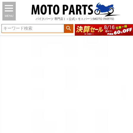
MENU
バイク
パーツ
専門店 | ＜公式＞モトパーツ(MOTO PARTS)