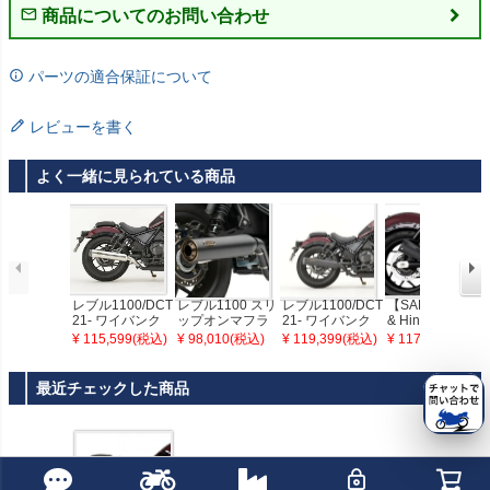
商品についてのお問い合わせ
パーツの適合保証について
レビューを書く
よく一緒に見られている商品
レブル1100/DCT
レブル1100 スリ
レブル1100/DCT
【SALE】Vance
21- ワイバンク
ップオンマフラ
21- ワイバンク
& Hines (バンス
ラシック スリッ
ー ブラック ブロ
ラシック スリッ
＆ハインズ) レブ
¥ 115,599(税込)
¥ 98,010(税込)
¥ 119,399(税込)
¥ 117,601(税込)
プオン マフラー
ンズチップ COB
プオン マフラー
ル1100用アップ
ポリッシュ アー
RA(コブラ)
ブラック アール
スウィープ・ス
ルズギア
ズギア
リップオンマフ
最近チェックした商品
ラー ブラック