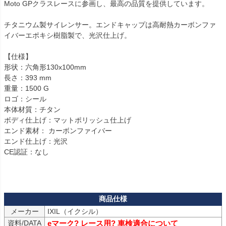
Moto GPクラスレースに参画し、最高の品質を提供しています。

チタニウム製サイレンサー。エンドキャップは高耐熱カーボンファ
イバーエポキシ樹脂製で、光沢仕上げ。

【仕様】

形状：六角形130x100mm

長さ：393 mm

重量：1500 G

ロゴ：シール

本体材質：チタン

ボディ仕上げ：マットポリッシュ仕上げ

エンド素材： カーボンファイバー

エンド仕上げ：光沢

CE認証：なし

メーカー
資料/DATA
eマーク? レース用? 車検適合について