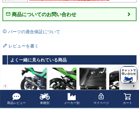
商品についてのお問い合わせ
パーツの適合保証について
レビューを書く
よく一緒に見られている商品
ニンジャ400/Z4
ニンジャ400/Z4
KAWASAKI NINJ
KAWASAKI ニン
00 スリップオン
00 スリップオン
A400/500 / Z40
ジャ400 / Z400
商品レビュー
車種別
メーカー別
マイページ
カート
マフラー HEXO
マフラー RACE
0/500 ラジエー
ナンバープレー
¥ 90,101(税込)
¥ 87,000(税込)
¥ 13,700(税込)
¥ 22,000(税込)
VAL XTREM EV
XTREM ブラッ
タガード Evotec
トホルダー Evot
OLUTION イクシ
ク イクシル
h Performance
ech Performanc
ル
e
最近チェックした商品