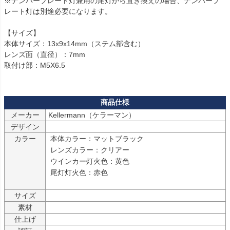
※ナンバープレート灯兼用の尾灯から置き換えの場合、ナンバープ
レート灯は別途必要になります。

【サイズ】

本体サイズ：13x9x14mm（ステム部含む）

レンズ面（直径）：7mm

取付け部：M5X6.5

メーカー
Kellermann（ケラーマン）
デザイン
カラー
 本体カラー：マットブラック

 レンズカラー：クリアー

 ウインカー灯火色：黄色

 尾灯灯火色：赤色

サイズ
素材
仕上げ