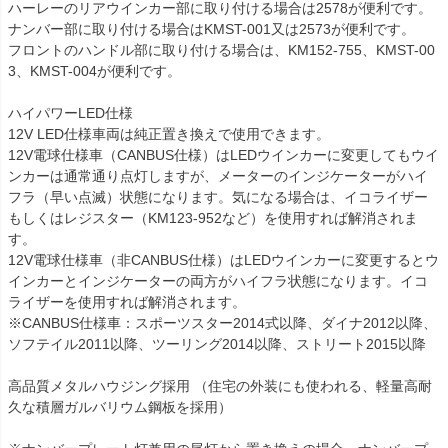
ハーレーのリアウインカー部に取り付ける場合は2578が便利です。

ナンバー部に取り付ける場合はKMST-001又は2573が便利です。

フロントのハンドル部に取り付ける場合は、KM152-755、KMST-00
3、KMST-004が便利です。

ハイパワーLED仕様

12V LED仕様車両は純正置き換えで使用できます。

12V電球仕様車（CANBUS仕様）はLEDウインカーに変更してもウイ
ンカーは通常通り点灯しますが、メーターのインジケーターがハイ
フラ（早い点滅）状態になります。気になる場合は、イコライザー
もしくはレジスター（KM123-952など）を使用すれば解消されま
す。

12V電球仕様車（非CANBUS仕様）はLEDウインカーに変更するとウ
インカーとインジケーターの両方がハイフラ状態になります。イコ
ライザーを使用すれば解消されます。

※CANBUS仕様車：スポーツスター2014式以降、ダイナ2012以降、
ソフテイル2011以降、ツーリング2014以降、ストリート2015以降

高品質メタルハウジング採用 （住宅の外装にも使われる、軽量高耐
久な積層ガルバリウム鋼板を採用）
