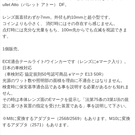
ullet Atto（バレット アトー） DF。

レンズ面直径わずか7mm。外径も約10mmと超小型です。

コインよりも小さく、 消灯時にはその存在すら感じません。

点灯時には充分な光量をもち、100m先からでも点滅を視認できま
す。

1個販売。

ECE適合テールライト/ウインカーです（レンズにeマーク入り）。

日本の車検対応

（車検対応 協定規則50号認可商品 eマーク E13 50R）

光源のワット数や照明部の面積を理由に不適合とはなりません。

検査時に保安基準適合品である事を説明する必要があるかも知れま
せん。

その時は本体レンズ面のEマークを提示し「法第75条の3第1項の規
定に基づき装置の指定を受けた装置である」事を説明して下さい。

※M8に変換するアダプター（2568/2569）もあります。M10に変換
するアダプタ（2571）もあります。
