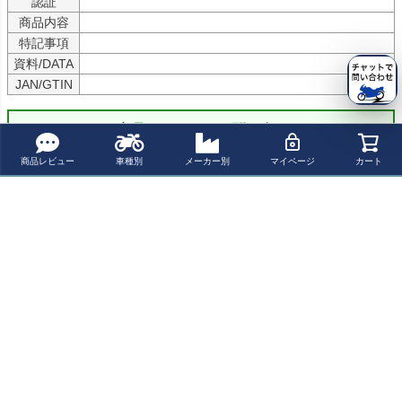
認証
商品内容
特記事項
資料/DATA
JAN/GTIN
商品についてのお問い合わせ
商品レビュー
車種別
メーカー別
マイページ
カート
パーツの適合保証について
5.00
1
ウーロン
2
購入者
非公開
投稿日
2025/02/21
色々この手のウインカー等が出てますがケラーマンが今の所