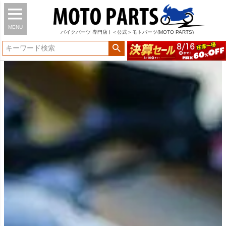
MENU
バイク
パーツ
専門店 | ＜公式＞モトパーツ(MOTO PARTS)