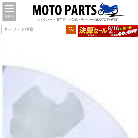
MENU
バイク
パーツ
専門店 | ＜公式＞モトパーツ(MOTO PARTS)