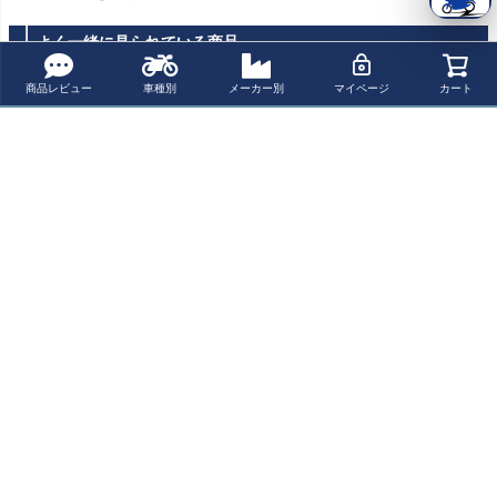
よく一緒に見られている商品
商品レビュー
車種別
メーカー別
マイページ
カート
レブル1100/DCT
レブル1100 バッ
PUIG ツーリング
レブル1100/DCT
バットウイング
トウイング フロ
スクリーン クリ
ガントレットカ
フロントカウル
ントカウル フェ
ア HONDA レブ
ウル メンフィス
¥ 69,800(税込)
¥ 58,400(税込)
¥ 23,900(税込)
¥ 37,840(税込)
フェアリング ブ
アリング ウイン
ル 1100 T (2023-
シェード
ラック メンフィ
ドシールドスク
2024)
スシェード
リーン ツーリン
最近チェックした商品
グ クリア プーチ
KIJIMA キジマ レ
ブル1100 フロン
トカウル フェア
リングKIT ホン
ダ