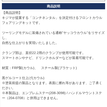
【商品説明】

キジマが提案する「コンチネンタル」を決定付けるフロントカウル 
フェアリングキットです。

ツーリングモデルに装備されている通称”ヤッコウカウル”をリサイズ
し、

自然な仕上がりを実現いたしました。

クランプ部は、直径22.2用のクランプが使用可能です。

スマートホンやナビ、ドリンクホルダーなどが装着可能です。

材質：FRP製(カウル)、　スチール製(ブラケット)

黒ゲルコート仕上げ(カウル)　

※塗装前提の製品となります。表面に擦れ等があります、ご了承く
ださい。

※本製品は、エンブレムステー(208-3098) / ハンドルマウントステ
ー（204-0708）と併用はできません。
