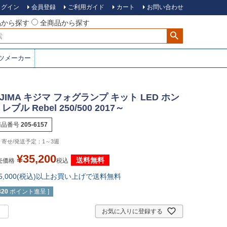
ログイン
会員登録
ご利用ガイド
カート
お問い合わせ
品から探す
全商品から探す
ツメーカー
IJIMA キジマ フォグランプ キット LED ホン
 レブル Rebel 250/500 2017～
商品番号
205-6157
1～3週
¥
35,200
送料無料
売価格
税込
15,000(税込)以上お買い上げで送料無料
320
ポイント進呈 ]
お気に入りに登録する