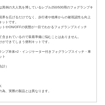
異例の大人気を博しているレブル250/500用のフォグランプキ
視界を広げるだけでなく、歩行者や他車からの被視認性も向上
キットです。

ットやON/OFFの状態が一目でわかるフォグランプスイッチ
て含まれているので装着準備に悩むことはありません。

けができてしまう便利キットです。

グランプ本体×2・インジケーター付きフォグランプスイッチ・車
ト

合計）



の為、実際の製品とは異なります。
