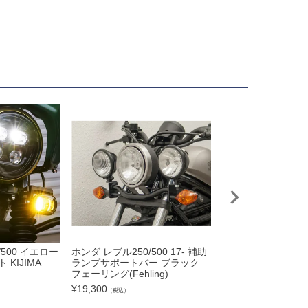
/500 イエロー
ホンダ レブル250/500 17- 補助
レブル 250/500 
KIJIMA
ランプサポートバー ブラック
タイプC 鋸歯型 ス
フェーリング(Fehling)
T-REX Racing
¥
19,300
¥
24,000
（税込）
（税込）