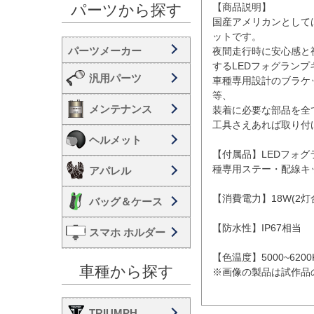
【商品説明】

パーツから探す
国産アメリカンとしては
ットです。

夜間走行時に安心感と
するLEDフォグランプ
汎用パーツ
車種専用設計のブラケ
等、

メンテナンス
装着に必要な部品を全
工具さえあれば取り付
ヘルメット
【付属品】LEDフォ
種専用ステー・配線キッ
アパレル
【消費電力】18W(2灯
バッグ＆ケース
【防水性】IP67相当

スマホ ホルダー
【色温度】5000~6200K
車種から探す
※画像の製品は試作品
TRIUMPH