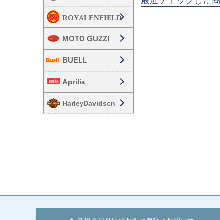
最近チェックした
MOTO GUZZI
BUELL
Aprilia
HarleyDavidson