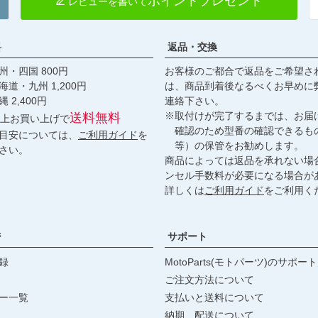
ポイントプレゼント
レビューを書いて
料
返品・交換
・四国 800円
お客様のご都合で返品をご希望さ
九州 1,200円
は、商品到着後なるべくお早めに
,400円
連絡下さい。
※取付けが完了するまでは、お届
送料無料
円以上お買い上げで
確認のため型番の確認できるも
目安については、
ご利用ガイド
を
等）の保管をお勧めします。
さい。
商品によっては返品を承れない場
ンセル手数料が必要になる場合が
詳しくは
ご利用ガイド
をご利用く
ジ
サポート
録
MotoParts(モトパーツ)のサポート
ご注文方法について
ー一覧
支払いと送料について
納期、配送について