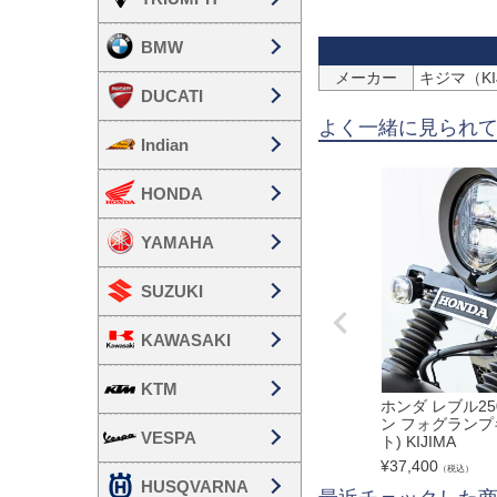
BMW
メーカー
キジマ（KI
DUCATI
よく一緒に見られ
Indian
HONDA
YAMAHA
SUZUKI
KAWASAKI
KTM
ホンダ レブル25
ン フォグランプ
VESPA
ト) KIJIMA
¥
37,400
（税込）
HUSQVARNA