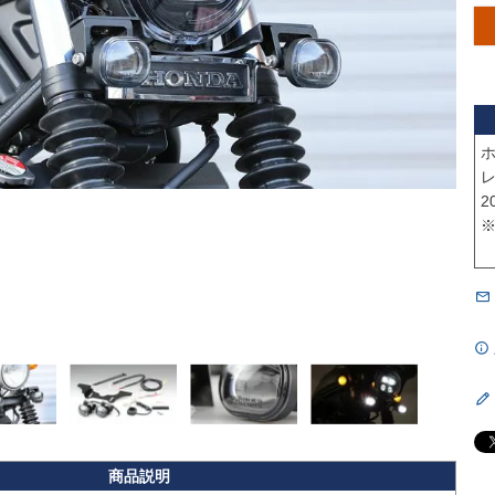
ホ
レ
2
※