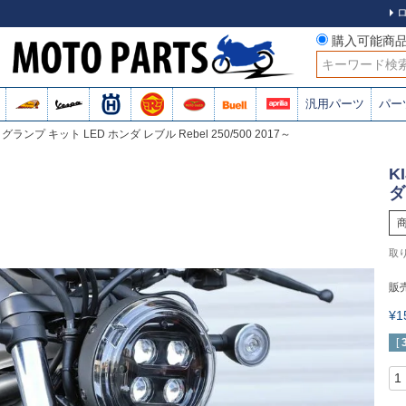
購入可能商
検索
汎用パーツ
パー
ォグランプ キット LED ホンダ レブル Rebel 250/500 2017～
K
ダ
販
¥
[