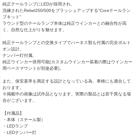
純正テールランプにLEDが採用され、

洗練されたRebel250/500をブラッシュアップする"Coreテールラン
プキット"

ラウンド型のテールランプ本体は純正ウインカーとの融合性が高
く、自然な仕上がりを魅せます。

純正テールランプとの交換タイプでハーネス類も付属の完全ボルト
オン設計。

ナンバー灯付属。

純正ウインカー併用可能(カスタムウインカー装着の際はウインカー
用ベースマウントが別途必要)。

また、保安基準を満足する設計となっている為、車検にも適合して
おります。

※掲載中の画像は試作品となります。実際の製品とは若干異なる場
合がございます。

【付属品】

・本体（スチール製）

・LEDランプ

・LEDナンバー灯
