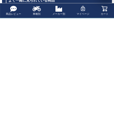
よく一緒に見られている商品
商品レビュー
車種別
メーカー別
マイページ
カート
レブル250/500
レブル250/500
レブル250/500
KIJIMA キジマ L
リアコンバージ
リアコンバージ
リアコンバージ
ED コロナ テー
ョンKIT LEDラ
ョンKIT LEDラ
ョンKIT LEDラ
ルライト ホンダ
¥ 22,990(税込)
¥ 22,990(税込)
¥ 19,800(税込)
¥ 16,500(税込)
ウンドテール&フ
ウンドテール&ス
ウンドテール G
レブル250/500
レアケース GOO
ムースリブケー
OODS グッズ ホ
DS グッズ ホン
ス GOODS グッ
ンダ
最近チェックした商品
ダ
ズ ホンダ
KIJIMA キジマ L
ED コア テール
ライト ホンダ レ
ブル250/500