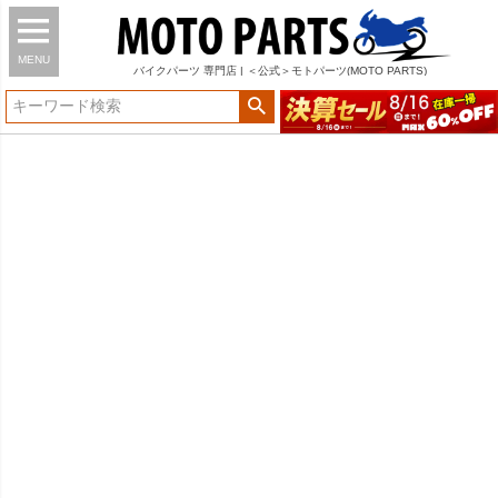
MENU
バイク
パーツ
専門店 | ＜公式＞モトパーツ(MOTO PARTS)