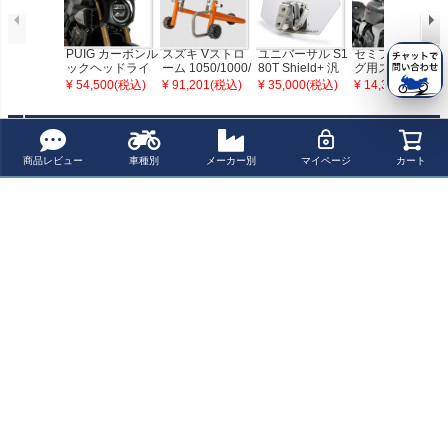
PUIG カーボンル
スズキ Vストロ
ユニバーサル S1
セミフェアリン
ックヘッドライ
ーム 1050/1000/
80T Shield+ 汎
グ用スクリーン
トカウル Retro
800/650/250 ダ
用クリアスポイ
ブラック Puig プ
¥ 54,500(税込)
¥ 91,201(税込)
¥ 35,000(税込)
¥ 14,300(税込)
ダークスモーク
イナモト スタン
ラー GIVI
ーチ
HONDA CB650
ド Dynamoto
R (2024)
最近チェックした商品
商品レビュー
車種別
メーカー別
マイページ
カート
カワサキ Z900R
S/CAFE、ホンダ
CBR250RR ICウ
ィンカーリレー
KIJIMA
ペー
ジト
新規会員登録でお得に便利にお買い物