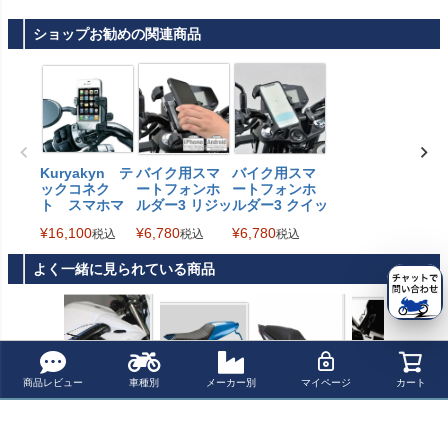
ショップお勧めの関連商品
Kuryakyn テ
バイク用スマ
バイク用スマ
ックコネク
ートフォンホ
ートフォンホ
ト スマホマ
ルダー3 リジッ
ルダー3 クイッ
ウント ハンド
ド DAYTONA
クリリース DA
¥
16,100
¥
6,780
¥
6,780
税込
税込
税込
ル用
YTONA
よく一緒に見られている商品
商品レビュー
車種別
メーカー別
マイページ
カート
SV650 エアスク
C-RACER フラ
Corbin ガンファ
C-RACER チェ
ープ ラジエータ
ットトラックシ
イターシート SV
ーン ガード ブラ
ーカバー S2コン
ート SV650 16-
650 17-
ッシュドアルミ
¥ 54,670(税込)
¥ 58,400(税込)
¥ 128,700(税込)
¥ 17,400(税込)
セプト
ニウム SV650 1
6-