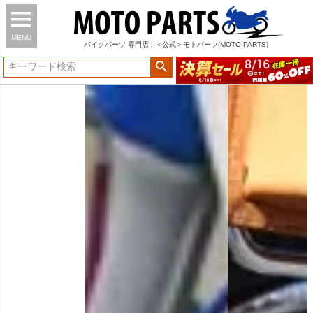
MENU
バイク
パーツ
専門店 | ＜公式＞モトパーツ(MOTO PARTS)