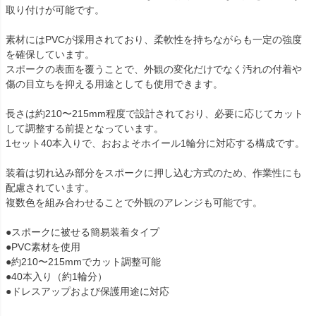
取り付けが可能です。

素材にはPVCが採用されており、柔軟性を持ちながらも一定の強度
を確保しています。

スポークの表面を覆うことで、外観の変化だけでなく汚れの付着や
傷の目立ちを抑える用途としても使用できます。

長さは約210〜215mm程度で設計されており、必要に応じてカット
して調整する前提となっています。

1セット40本入りで、おおよそホイール1輪分に対応する構成です。

装着は切れ込み部分をスポークに押し込む方式のため、作業性にも
配慮されています。

複数色を組み合わせることで外観のアレンジも可能です。

●スポークに被せる簡易装着タイプ

●PVC素材を使用

●約210〜215mmでカット調整可能

●40本入り（約1輪分）

●ドレスアップおよび保護用途に対応