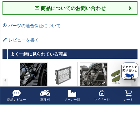
商品についてのお問い合わせ
パーツの適合保証について
レビューを書く
よく一緒に見られている商品
レブル250/300
レブル 250/300/
Puig (プーチ) エ
ホンダ レブル25
クラッシュバー
500 ラジエータ
ンジンガード レ
0 レッグバンパ
スライダーブラ
ーガード コアガ
ブル500 17-
ー＆シールドキ
商品レビュー
車種別
メーカー別
マイページ
カート
¥ 17,820(税込)
¥ 23,870(税込)
¥ 37,600(税込)
¥ 52,600(税込)
ックアーマー K-
ード K-SPEED
ット グリーン S
SPEED
Pタケガワ
最近チェックした商品